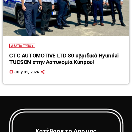
ΔΕΛΤΙΑ ΤΥΠΟΥ
CTC AUTOMOTIVE LTD 80 υβριδικά Hyundai
TUCSON στην Αστυνομία Κύπρου!
today
July 31, 2026
Κατέβασε το App μας