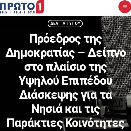
menu
close
ΔΕΛΤΙΑ ΤΥΠΟΥ
Πρόεδρος της
Αρχική
Δημοκρατίας – Δείπνο
Σχετικά με εμάς
στο πλαίσιο της
Νέα
Υψηλού Επιπέδου
Διαγωνισμοί
Διάσκεψης για τα
Επικοινωνία
Νησιά και τις
Upcoming shows
Παράκτιες Κοινότητες