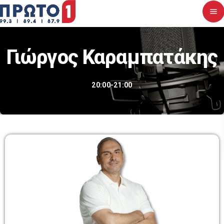
menu
close
Γιώργος Καραμπατάκης
Αρχική
20:00-21:00
Σχετικά με εμάς
Νέα
Διαγωνισμοί
Επικοινωνία
Upcoming shows