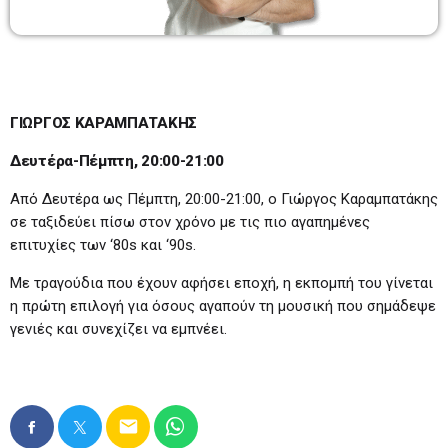
Πρωινάδικο
7:00-10:00
07:00 - 10:00
Μάριος Πούλλαδος
10:00-11:00
ΓΙΩΡΓΟΣ ΚΑΡΑΜΠΑΤΑΚΗΣ
10:00 - 11:00
Δευτέρα-Πέμπτη, 20:00-21:00
Ανδρέας & Γιώτα
Από Δευτέρα ως Πέμπτη, 20:00-21:00, ο Γιώργος Καραμπατάκης
11:00-13:00
11:00 - 13:00
σε ταξιδεύει πίσω στον χρόνο με τις πιο αγαπημένες
επιτυχίες των ‘80s και ‘90s.
Με τραγούδια που έχουν αφήσει εποχή, η εκπομπή του γίνεται
η πρώτη επιλογή για όσους αγαπούν τη μουσική που σημάδεψε
γενιές και συνεχίζει να εμπνέει.
email