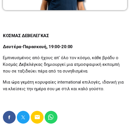
BEST OF DRIVE TIME
09:00-11:00
09:00 - 11:00
TOP 20
17:00 - 18:00
ΚΟΣΜΑΣ ΔΕΒΕΛΕΓΚΑΣ
Δευτέρα-Παρασκευή, 19:00-20:00
REMIX & REWIND DJ SET
Εμπνευσμένος από ήχους απ’ όλο τον κόσμο, κάθε βράδυ ο
18:00 - 19:00
Κοσμάς Δεβελέγκας δημιουργεί μια ατμοσφαιρική εκπομπή
που σε ταξιδεύει πέρα από τα συνηθισμένα.
Μια ώρα γεμάτη κορυφαίες international επιλογές, ιδανική για
να κλείσεις την ημέρα σου με στιλ και καλό γούστο.
email