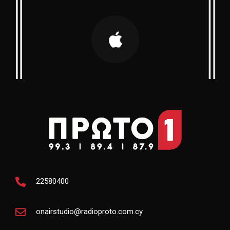
22580400
onairstudio@radioproto.com.cy