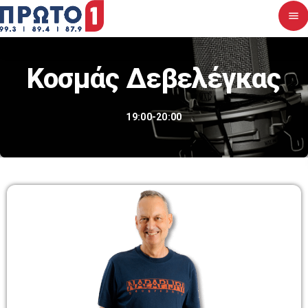
menu
close
Κοσμάς Δεβελέγκας
Αρχική
19:00-20:00
Σχετικά με εμάς
Νέα
Διαγωνισμοί
Επικοινωνία
Upcoming shows