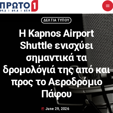
menu
close
ΔΕΛΤΙΑ ΤΥΠΟΥ
Η Kapnos Airport
Αρχική
Shuttle ενισχύει
Σχετικά με εμάς
σημαντικά τα
Νέα
δρομολόγιά της από και
Διαγωνισμοί
προς το Αεροδρόμιο
Επικοινωνία
Πάφου
Upcoming shows
June 29, 2026
today