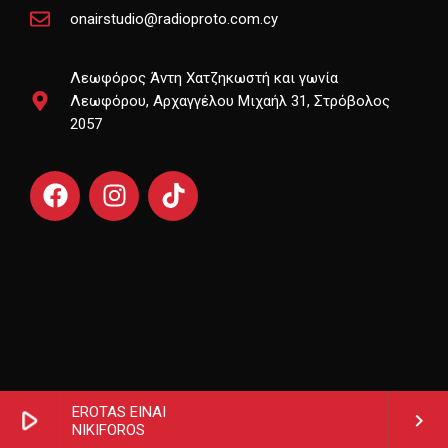
onairstudio@radioproto.com.cy
Λεωφόρος Άντη Χατζηκωστή και γωνία
Λεωφόρου, Αρχαγγέλου Μιχαήλ 31, Στρόβολος
2057
EROTAS EINAI
play_arrow
keyboard_arrow_right
NIKIFOROS