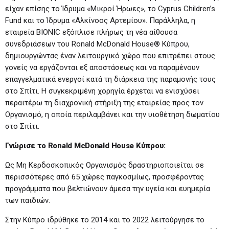
είχαν επίσης το Ίδρυμα «Μικροί Ήρωες», το Cyprus Children’s
Fund και το Ίδρυμα «Αλκίνοος Αρτεμίου». Παράλληλα, η
εταιρεία BIONIC εξόπλισε πλήρως τη νέα αίθουσα
συνεδριάσεων του Ronald McDonald House® Κύπρου,
δημιουργώντας έναν λειτουργικό χώρο που επιτρέπει στους
γονείς να εργάζονται εξ αποστάσεως και να παραμένουν
επαγγελματικά ενεργοί κατά τη διάρκεια της παραμονής τους
στο Σπίτι. Η συγκεκριμένη χορηγία έρχεται να ενισχύσει
περαιτέρω τη διαχρονική στήριξη της εταιρείας προς τον
Οργανισμό, η οποία περιλαμβάνει και την υιοθέτηση δωματίου
στο Σπίτι.
Γνώρισε το
Ronald
McDonald
House
Κύπρου:
Ως Μη Κερδοσκοπικός Οργανισμός δραστηριοποιείται σε
περισσότερες από 65 χώρες παγκοσμίως, προσφέροντας
προγράμματα που βελτιώνουν άμεσα την υγεία και ευημερία
των παιδιών.
Στην Κύπρο ιδρύθηκε το 2014 και το 2022 λειτούργησε το