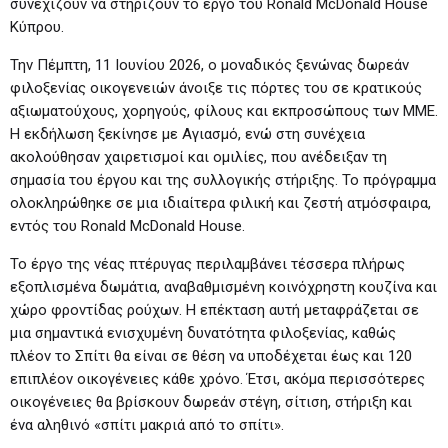
συνεχίζουν να στηρίζουν το έργο του Ronald McDonald House
Κύπρου.
Την Πέμπτη, 11 Ιουνίου 2026, ο μοναδικός ξενώνας δωρεάν
φιλοξενίας οικογενειών άνοιξε τις πόρτες του σε κρατικούς
αξιωματούχους, χορηγούς, φίλους και εκπροσώπους των ΜΜΕ.
Η εκδήλωση ξεκίνησε με Αγιασμό, ενώ στη συνέχεια
ακολούθησαν χαιρετισμοί και ομιλίες, που ανέδειξαν τη
σημασία του έργου και της συλλογικής στήριξης. Το πρόγραμμα
ολοκληρώθηκε σε μια ιδιαίτερα φιλική και ζεστή ατμόσφαιρα,
εντός του Ronald McDonald House.
Το έργο της νέας πτέρυγας περιλαμβάνει τέσσερα πλήρως
εξοπλισμένα δωμάτια, αναβαθμισμένη κοινόχρηστη κουζίνα και
χώρο φροντίδας ρούχων. Η επέκταση αυτή μεταφράζεται σε
μια σημαντικά ενισχυμένη δυνατότητα φιλοξενίας, καθώς
πλέον το Σπίτι θα είναι σε θέση να υποδέχεται έως και 120
επιπλέον οικογένειες κάθε χρόνο. Έτσι, ακόμα περισσότερες
οικογένειες θα βρίσκουν δωρεάν στέγη, σίτιση, στήριξη και
ένα αληθινό «σπίτι μακριά από το σπίτι».