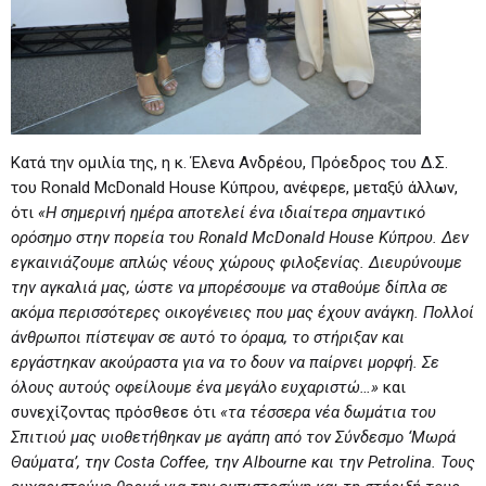
Κατά την ομιλία της, η κ. Έλενα Ανδρέου, Πρόεδρος του Δ.Σ.
του Ronald McDonald House Κύπρου, ανέφερε, μεταξύ άλλων,
ότι
«Η σημερινή ημέρα αποτελεί ένα ιδιαίτερα σημαντικό
ορόσημο στην πορεία του
Ronald
McDonald
House
Κύπρου. Δεν
εγκαινιάζουμε απλώς νέους χώρους φιλοξενίας. Διευρύνουμε
την αγκαλιά μας, ώστε να μπορέσουμε να σταθούμε δίπλα σε
ακόμα περισσότερες οικογένειες που μας έχουν ανάγκη. Πολλοί
άνθρωποι πίστεψαν σε αυτό το όραμα, το στήριξαν και
εργάστηκαν ακούραστα για να το δουν να παίρνει μορφή. Σε
όλους αυτούς οφείλουμε ένα μεγάλο ευχαριστώ…»
και
συνεχίζοντας πρόσθεσε ότι
«τα τέσσερα νέα δωμάτια του
Σπιτιού μας υιοθετήθηκαν με αγάπη από τον Σύνδεσμο ‘Μωρά
Θαύματα’, την
Costa
Coffee
, την
Albourne
και την
Petrolina
. Τους