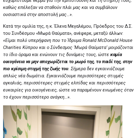
ευχαριστούμε θερμά για την εμπιστοσύνη και τη στήριξή τους,
καθώς επέλεξαν να σταθούν πλάι μας και να συμβάλουν
ουσιαστικά στην αποστολή μας…».
Κατά την ομιλία της, η κ. Έλενα Μεγαλέμου, Πρόεδρος του Δ.Σ.
του Συνδέσμου «Μωρά Θαύματα», ανέφερε, μεταξύ άλλων:
«Είμαι πολύ υπερήφανη που το Ίδρυμα
Ronald
McDonald
House
Charities
K
ύπρου και ο Σύνδεσμος ‘Μωρά Θαύματα’ μοιράζονται
το ίδιο όραμα και ενώνουν τις δυνάμεις τους, ώστε
καμία
οικογένεια να μην αποχωρίζεται το μωρό της, το παιδί της, στην
πιο κρίσιμη στιγμή της ζωής του
. Σήμερα δεν εγκαινιάζουμε
απλώς νέα δωμάτια. Εγκαινιάζουμε περισσότερες στιγμές
αγκαλιάς, περισσότερες στιγμές ελπίδας και περισσότερες
ευκαιρίες για οικογένειες, ώστε να παραμένουν ενωμένες όταν
το έχουν περισσότερο ανάγκη…».