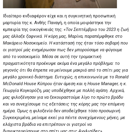
Ιδιαίτερο ενδιαφέρον είχε και η συγκινητική προσωπική
μαρτυρία της κ. Ανθής Παναγή, η οποία μοιράστηκε την
εμπειρία της οικογένειάς της:
«Τον Σεπτέμβριο του 2023 η ζωή
μας άλλαξε ξαφνικά. Η κόρη μας, Μαρίνα, παραπέμφθηκε στο
Μακάρειο Νοσοκομείο. Η κατάστασή της ήταν τόσο σοβαρή που
οι γιατροί μάς ενημέρωσαν πως δεν μπορούσαμε να φύγουμε
από το νοσοκομείο. Μέσα σε αυτή την τρομακτική
πραγματικότητα προέκυψε ακόμα ένα μεγάλο πρόβλημα: το
γεγονός ότι θα έπρεπε να μείνουμε μακριά από το σπίτι μας για
μεγάλο χρονικό διάστημα. Ευτυχώς, η επικοινωνία με το
Ronald
McDonald
House
Κύπρου ήταν άμεση και η
House
Manager
, η κ.
Γεωργία Κογκορόζη, μας υποδέχθηκε με πολλή αγάπη. Αρχικά,
μας φιλοξένησαν για να ξεκουραστούμε λίγο το πρώτο βράδυ
και να συνεχίσουμε τις εξετάσεις της κόρης μας την επόμενη
ημέρα. Όμως η φιλοξενία δεν αποδείχθηκε τόσο προσωρινή.
Συγκεκριμένα, μείναμε εκεί για πέντε συνεχόμενους μήνες, με
ελάχιστα βράδια να επιτρέπουν οι γιατροί να
διανυκτερεύσουμε στο σπίτι μας στις Αγγλισίδες».