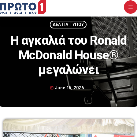
menu
close
ΔΕΛΤΙΑ ΤΥΠΟΥ
H αγκαλιά του Ronald
Αρχική
McDonald House®
Σχετικά με εμάς
μεγαλώνει
Νέα
Διαγωνισμοί
June 15, 2026
today
Επικοινωνία
Upcoming shows