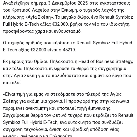
Αναδείχθηκε σήμερα, 3 Δεκεμβρίου 2025, στις εγκαταστάσεις
του Κρατικού Λαχείου στην Έγκωμη, ο τυχερός λαχνός της
κλήρωσης «Αγία Σκέπη». Το μεγάλο δώρο, ένα Renault Symbioz
Full Hybrid E-Tech αξίας €32.000, βρήκε τον νέο του ιδιοκτήτη,
προσφέροντας χαρά και ενθουσιασμό.
Ο τυχερός αριθμός που κέρδισε το Renault Symbioz Full Hybrid
E-Tech αξίας €32.000 είναι ο 45219.
Εκ μέρους του Ομίλου Πηλακούτα, η Head of Business Strategy,
κα Στάλω Πηλακούτα, εξέφρασε τα θερμά της συγχαρητήρια
στην Αγία Σκέπη για το πολυδιάστατο και σημαντικό έργο που
επιτελεί.
«Είναι τιμή για εμάς να στεκόμαστε στο πλευρό της Αγίας
Σκέπης για ακόμη μία χρονιά. Η προσφορά της στην κοινωνία
παραμένει ανεκτίμητη και αποτελεί πηγή έμπνευσης.
Συγχαίρουμε θερμά τον φετινό τυχερό που κερδίζει το Renault
Symbioz Full Hybrid E-Tech, ένα αυτοκίνητο που συνδυάζει
σύγχρονη τεχνολογία, άνεση και υβριδική απόδοση νέας
γενιάς», ανέφερε η κα Πηλακούτα.