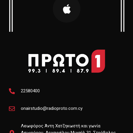
22580400
onairstudio@radioproto.com.cy
Λεωφόρος Άντη Χατζηκωστή και γωνία
Λεωφόρου, Αρχαγγέλου Μιχαήλ 31, Στρόβολος