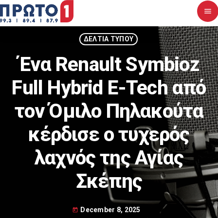
menu
close
ΔΕΛΤΙΑ ΤΥΠΟΥ
Ένα Renault Symbioz
Αρχική
Full Hybrid E-Tech από
Σχετικά με εμάς
τον Όμιλο Πηλακούτα
Νέα
κέρδισε ο τυχερός
Διαγωνισμοί
λαχνός της Αγίας
Επικοινωνία
Σκέπης
Upcoming shows
December 8, 2025
today