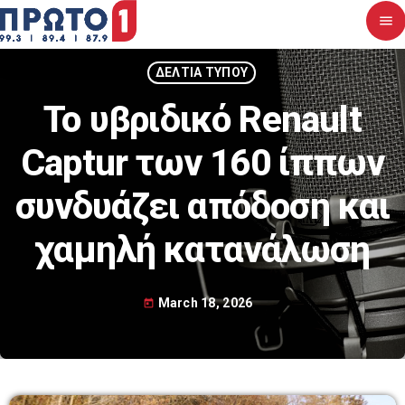
menu
close
ΔΕΛΤΙΑ ΤΥΠΟΥ
Το υβριδικό Renault
Αρχική
Captur των 160 ίππων
Σχετικά με εμάς
συνδυάζει απόδοση και
Νέα
χαμηλή κατανάλωση
Διαγωνισμοί
Επικοινωνία
March 18, 2026
today
Upcoming shows