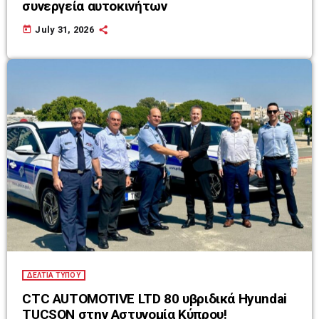
συνεργεία αυτοκινήτων
today
July 31, 2026
ΔΕΛΤΙΑ ΤΥΠΟΥ
CTC AUTOMOTIVE LTD 80 υβριδικά Hyundai
TUCSON στην Αστυνομία Κύπρου!