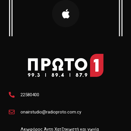
22580400
onairstudio@radioproto.com.cy
Λεωφόρος Άντη Χατζηκωστή και γωνία