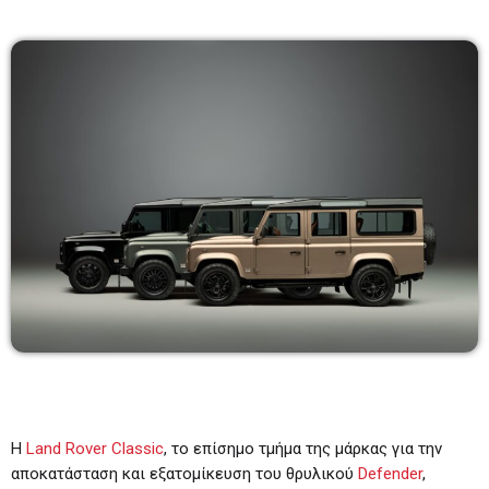
BEST OF DRIVE TIME
09:00-11:00
09:00 - 11:00
TOP 20
17:00 - 18:00
REMIX & REWIND DJ SET
18:00 - 19:00
Η
Land Rover Classic
, το επίσημο τμήμα της μάρκας για την
αποκατάσταση και εξατομίκευση του θρυλικού
Defender
,