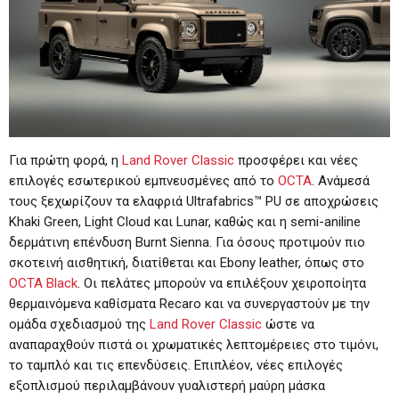
Για πρώτη φορά, η
Land Rover Classic
προσφέρει και νέες
επιλογές εσωτερικού εμπνευσμένες από το
OCTA
. Ανάμεσά
τους ξεχωρίζουν τα ελαφριά Ultrafabrics™ PU σε αποχρώσεις
Khaki Green, Light Cloud και Lunar, καθώς και η semi-aniline
δερμάτινη επένδυση Burnt Sienna. Για όσους προτιμούν πιο
σκοτεινή αισθητική, διατίθεται και Ebony leather, όπως στο
OCTA Black
. Οι πελάτες μπορούν να επιλέξουν χειροποίητα
θερμαινόμενα καθίσματα Recaro και να συνεργαστούν με την
ομάδα σχεδιασμού της
Land Rover Classic
ώστε να
αναπαραχθούν πιστά οι χρωματικές λεπτομέρειες στο τιμόνι,
το ταμπλό και τις επενδύσεις. Επιπλέον, νέες επιλογές
εξοπλισμού περιλαμβάνουν γυαλιστερή μαύρη μάσκα