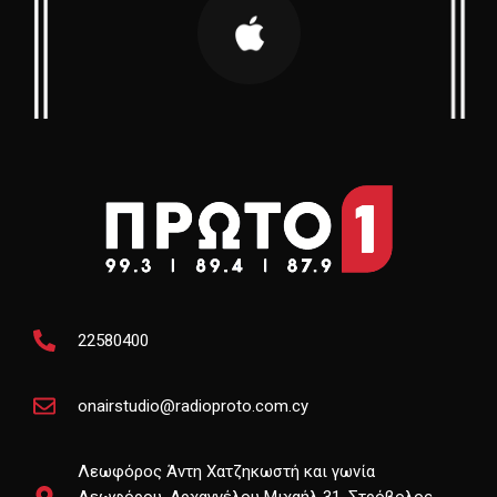
22580400
onairstudio@radioproto.com.cy
Λεωφόρος Άντη Χατζηκωστή και γωνία
Λεωφόρου, Αρχαγγέλου Μιχαήλ 31, Στρόβολος