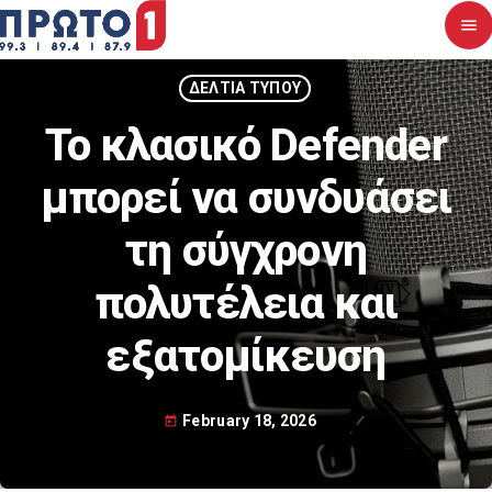
menu
close
ΔΕΛΤΙΑ ΤΥΠΟΥ
Το κλασικό Defender
Αρχική
μπορεί να συνδυάσει
Σχετικά με εμάς
τη σύγχρονη
Νέα
πολυτέλεια και
Διαγωνισμοί
εξατομίκευση
Επικοινωνία
February 18, 2026
today
Upcoming shows