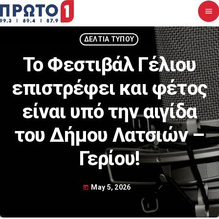
menu
close
ΔΕΛΤΙΑ ΤΥΠΟΥ
Το Φεστιβάλ Γέλιου
Αρχική
επιστρέφει και φέτος
Σχετικά με εμάς
είναι υπό την αιγίδα
Νέα
του Δήμου Λατσιών –
Διαγωνισμοί
Γερίου!
Επικοινωνία
May 5, 2026
today
Upcoming shows