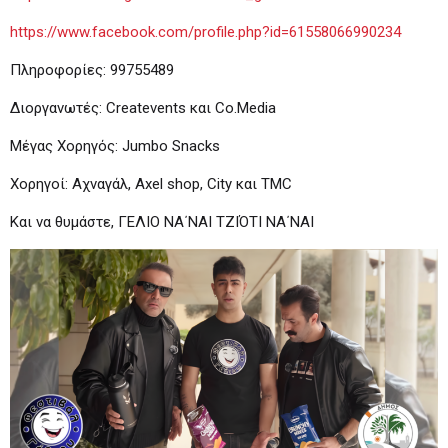
https://www.facebook.com/profile.php?id=61558066990234
Πληροφορίες: 99755489
Διοργανωτές: Createvents και Co.Media
Μέγας Χορηγός: Jumbo Snacks
Χορηγοί: Αχναγάλ, Axel shop, City και TMC
Και να θυμάστε, ΓΕΛΙΟ ΝΑ΄ΝΑΙ ΤΖΙΌΤΙ ΝΑ΄ΝΑΙ