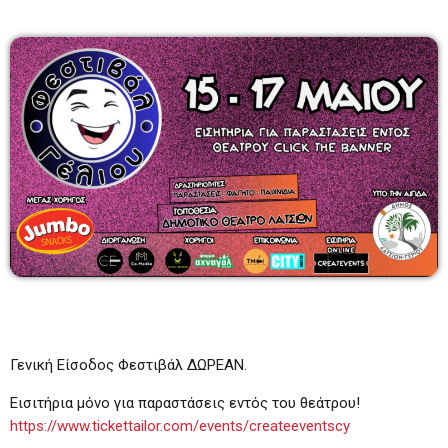
Λάζαρος Μαύρος
6:00-7:00
06:00 - 07:00
Πρωινάδικο
7:00-10:00
07:00 - 10:00
Μάριος Πούλλαδος
10:00-11:00
10:00 - 11:00
Γενική Είσοδος Φεστιβάλ ΔΩΡΕΑΝ.
Εισιτήρια μόνο για παραστάσεις εντός του θεάτρου!
https://www.tickettailor.com/events/createeventscy