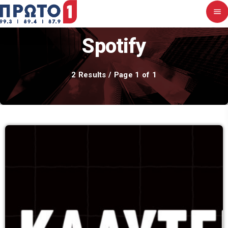
menu
close
Spotify
Αρχική
2 Results / Page 1 of 1
Σχετικά με εμάς
Νέα
Διαγωνισμοί
Επικοινωνία
Upcoming shows