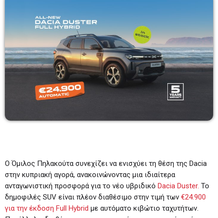
Λάζαρος Μαύρος
6:00-7:00
06:00 - 07:00
Πρωινάδικο
7:00-10:00
07:00 - 10:00
Μάριος Πούλλαδος
10:00-11:00
10:00 - 11:00
Ο Όμιλος Πηλακούτα συνεχίζει να ενισχύει τη θέση της Dacia
στην κυπριακή αγορά, ανακοινώνοντας μια ιδιαίτερα
ανταγωνιστική προσφορά για το νέο υβριδικό
Dacia Duster.
Το
δημοφιλές SUV είναι πλέον διαθέσιμο στην τιμή των
€24.900
για την έκδοση Full Hybrid
με αυτόματο κιβώτιο ταχυτήτων.