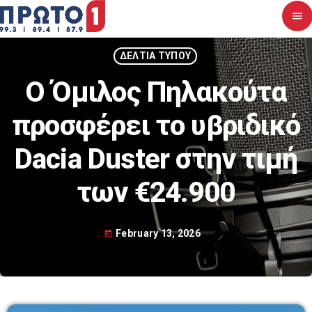
menu
close
ΔΕΛΤΙΑ ΤΥΠΟΥ
Ο Όμιλος Πηλακούτα
Αρχική
προσφέρει το υβριδικό
Σχετικά με εμάς
Dacia Duster στην τιμή
Νέα
των €24.900
Διαγωνισμοί
Επικοινωνία
February 13, 2026
today
Upcoming shows