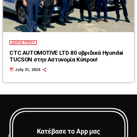
ΔΕΛΤΙΑ ΤΥΠΟΥ
CTC AUTOMOTIVE LTD 80 υβριδικά Hyundai
TUCSON στην Αστυνομία Κύπρου!
today
July 31, 2026
Κατέβασε το App μας