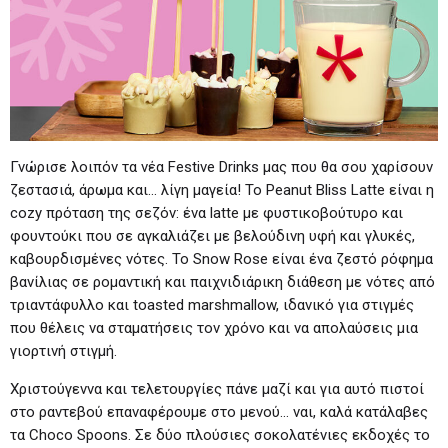
Γνώρισε λοιπόν τα νέα Festive Drinks μας που θα σου χαρίσουν
ζεστασιά, άρωμα και… λίγη μαγεία! Το Peanut Bliss Latte είναι η
cozy πρόταση της σεζόν: ένα latte με φυστικοβούτυρο και
φουντούκι που σε αγκαλιάζει με βελούδινη υφή και γλυκές,
καβουρδισμένες νότες. Το Snow Rose είναι ένα ζεστό ρόφημα
βανίλιας σε ρομαντική και παιχνιδιάρικη διάθεση με νότες από
τριαντάφυλλο και toasted marshmallow, ιδανικό για στιγμές
που θέλεις να σταματήσεις τον χρόνο και να απολαύσεις μια
γιορτινή στιγμή.
Χριστούγεννα και τελετουργίες πάνε μαζί και για αυτό πιστοί
στο ραντεβού επαναφέρουμε στο μενού… ναι, καλά κατάλαβες
τα Choco Spoons. Σε δύο πλούσιες σοκολατένιες εκδοχές το