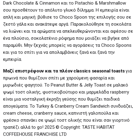
Dark Chocolate & Cinnamon και το Pistachio & Marshmallow
σου προσθέτουν το απόλυτο γλυκό δίλημμα. Η εμπειρία είναι
απλή και μαγική: βύθισε το Choco Spoon της επιλογής σου σε
ζεστό γάλα και ανακάτεψε αργά. Παρακολούθησε τη σοκολάτα
να λιώνει και τα αρώματα να απελευθερώνονται και αφέσου σε
ένα πλούσιο, σοκολατένιο ρόφημα που μοιάζει να βγήκε από
παραμύθι. Μην ξεχνάς μπορείς να αγοράσεις τα Choco Spoons
και για το σπίτι για να απολαμβάνεις ξανά και ξανά την
εμπειρία.
Μαζί επιστρέφουν και τα πλέον
classics
seasonal
toasts
για
πρωινά που θυμίζουν σπίτι με χαρούμενη φασαρία και
μυρωδιές φαγητού. Το Peanut Butter & Jelly Toast σε μαλακό
ψωμί τοστ ολικής, φυστικοβούτυρο και μαρμελάδα raspberry
είναι μια νοσταλγική έκρηξη γεύσης που θυμίζει παιδικά
απογεύματα. Το Turkey & Cranberry Cream Sandwich συνδυάζει,
cream cheese, cranberry sauce, καπνιστή γαλοπούλα και
φρέσκο σπανάκι σε ψωμί τοστ ολικής που είναι σαν γιορτινό
τραπέζι αλλά to go! 2025 © Copyright: TASTE HABITAT
COFFEEHOUSE FRANCHISE LTD