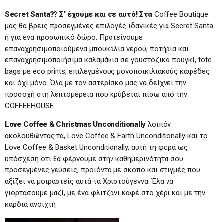
Secret
Santa
?? Σ’ έχουμε και σε αυτό! Στα
Coffee Boutique
μας θα βρεις προσεγμένες επιλογές ιδανικές για Secret Santa
ή για ένα προσωπικό δώρο. Προτείνουμε
επαναχρησιμοποιούμενα μπουκάλια νερού, ποτήρια και
επαναχρησιμοποιήσιμα καλαμάκια σε γουστόζικο πουγκί, tote
bags με eco prints, επιλεγμένους μονοποικιλιακούς καφέδες
και όχι μόνο. Όλα με τον αστερίσκο μας να δείχνει την
προσοχή στη λεπτομέρεια που κρύβεται πίσω από την
COFFEEHOUSE.
Love
Coffee
&
Christmas
Unconditionally
λοιπόν
ακολουθώντας τα, Love Coffee & Earth Unconditionally και το
Love Coffee & Basket Unconditionally, αυτή τη φορά ως
υπόσχεση ότι θα φέρνουμε στην καθημερινότητά σου
προσεγμένες γεύσεις, προϊόντα με σκοπό και στιγμές που
αξίζει να μοιραστείς αυτά τα Χριστούγεννα. Έλα να
γιορτάσουμε μαζί, με ένα φλιτζάνι καφέ στο χέρι και με την
καρδιά ανοιχτή.