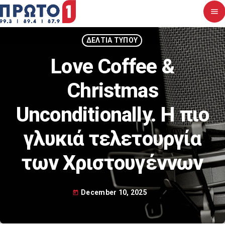
menu
close
ΔΕΛΤΙΑ ΤΥΠΟΥ
Love Coffee &
Αρχική
Christmas
Σχετικά με εμάς
Unconditionally. Η πιο
Νέα
γλυκιά τελετουργία
Διαγωνισμοί
των Χριστουγέννων
Επικοινωνία
December 10, 2025
today
Upcoming shows