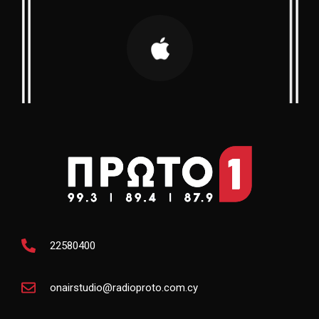
22580400
onairstudio@radioproto.com.cy