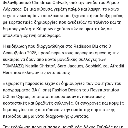
Φιλανθρωπικό Christmas Catwalk, υπό την αιγίδα του Δήμου
Λάρνακας. Σε μια αίθουσα γεμάτη παλμό και λάμψη, το κοινό
είχε την ευκαιρία να απολαύσει μια ξεχωριστή επίδειξη μόδας
με εορταστικές δημιουργίες που ανέδειξαν το ταλέντο και τη
δημιουργικότητα Κύπριων σχεδιαστών και φοιτητών, σε
απόλυτα γιορτινή ατμόσφαιρα.
Η εκδήλωση που διοργανώθηκε στο Radisson Blu στις 3
Δεκεμβρίου 2025, προσέφερε στους παρευρισκόμενους την
ευκαιρία να δουν από κοντά μοναδικές συλλογές των
TOMMAZO, Natalia Christofi, Saro Jacques, SophiaK, και Afroditi
Hera, που έκλεψαν τις εντυπώσεις.
Ξεχωριστή παρουσία είχαν οι δημιουργίες των φοιτητών του
προγράμματος BA (Hons) Fashion Design του Πανεπιστημίου
UCLan Cyprus, οι οποίοι παρουσίασαν εντυπωσιακές
εορταστικές και βραδινές συλλογές. Οι σύγχρονες και κομψές
δημιουργίες τους αποτύπωσαν την ουσία της εορταστικής
περιόδου με μια νότα διαχρονικής φινέτσας.
Την εκδήλωση παρουσίασαν ο μοναδικός Λάκης Γαβαλάς και η