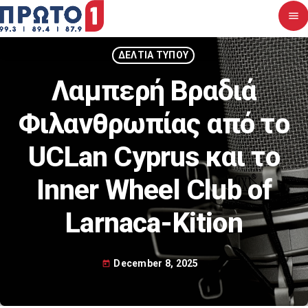
menu
close
ΔΕΛΤΙΑ ΤΥΠΟΥ
Λαμπερή Βραδιά
Αρχική
Φιλανθρωπίας από το
Σχετικά με εμάς
UCLan Cyprus και το
Νέα
Inner Wheel Club of
Διαγωνισμοί
Larnaca-Kition
Επικοινωνία
December 8, 2025
today
Upcoming shows