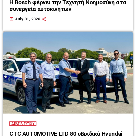
Η Bosch φέρνει την Τεχνητή Νοημοσύνη στα
συνεργεία αυτοκινήτων
today
July 31, 2026
ΔΕΛΤΙΑ ΤΥΠΟΥ
CTC AUTOMOTIVE LTD 80 υβριδικά Hyundai