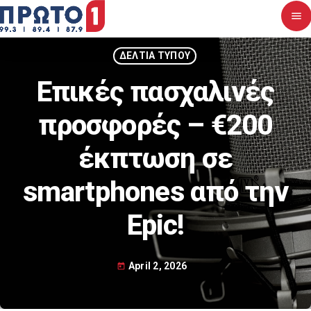
menu
close
ΔΕΛΤΙΑ ΤΥΠΟΥ
Επικές πασχαλινές
Αρχική
προσφορές – €200
Σχετικά με εμάς
έκπτωση σε
Νέα
smartphones από την
Διαγωνισμοί
Epic!
Επικοινωνία
April 2, 2026
today
Upcoming shows