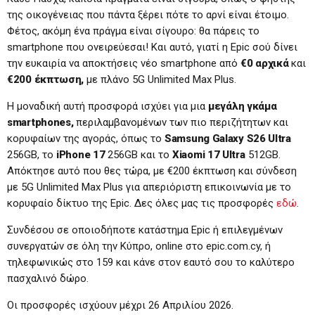
της οικογένειας που πάντα ξέρει πότε το αρνί είναι έτοιμο.
Φέτος, ακόμη ένα πράγμα είναι σίγουρο: θα πάρεις το
smartphone που ονειρεύεσαι! Και αυτό, γιατί η Epic σού δίνει
την ευκαιρία να αποκτήσεις νέο smartphone από
€0 αρχικά
και
€200 έκπτωση,
με πλάνο 5G Unlimited Max Plus.
Η μοναδική αυτή προσφορά ισχύει για μια
μεγάλη γκάμα
smartphones
,
περιλαμβανομένων των πιο περιζήτητων και
κορυφαίων της αγοράς, όπως το
Samsung
Galaxy
S
26 Ultra
256GB, το
iPhone
17
256GB και το
Xiaomi 17 Ultra
512GB.
Απόκτησε αυτό που θες τώρα, με €200 έκπτωση και σύνδεση
με 5G Unlimited Max Plus για απεριόριστη επικοινωνία με το
κορυφαίο δίκτυο της Epic. Δες όλες μας τις προσφορές
εδώ
.
Συνδέσου σε οποιοδήποτε κατάστημα Epic ή επιλεγμένων
συνεργατών σε όλη την Κύπρο, online στο epic.com.cy, ή
τηλεφωνικώς στο 159 και κάνε στον εαυτό σου το καλύτερο
πασχαλινό δώρο.
Οι προσφορές ισχύουν μέχρι 26 Απριλίου 2026.