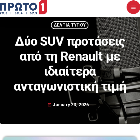
menu
close
ΔΕΛΤΙΑ ΤΥΠΟΥ
Δύο SUV προτάσεις
Αρχική
από τη Renault με
Σχετικά με εμάς
ιδιαίτερα
Νέα
ανταγωνιστική τιμή
Διαγωνισμοί
Επικοινωνία
January 23, 2026
today
Upcoming shows