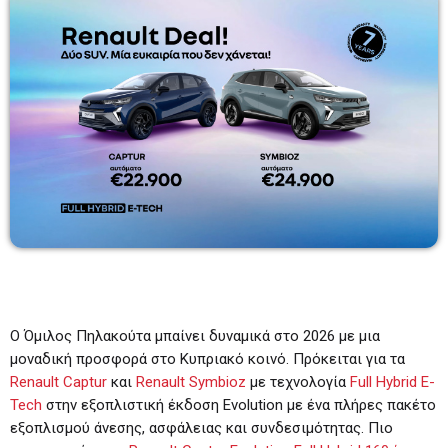
BEST OF DRIVE TIME
09:00-11:00
09:00 - 11:00
TOP 20
17:00 - 18:00
REMIX & REWIND DJ SET
18:00 - 19:00
Ο Όμιλος Πηλακούτα μπαίνει δυναμικά στο 2026 με μια
μοναδική προσφορά στο Κυπριακό κοινό. Πρόκειται για τα
Renault Captur
και
Renault Symbioz
με τεχνολογία
Full Hybrid E-
Tech
στην εξοπλιστική έκδοση Evolution με ένα πλήρες πακέτο
εξοπλισμού άνεσης, ασφάλειας και συνδεσιμότητας. Πιο