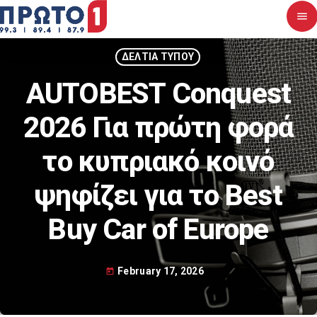
menu
close
ΔΕΛΤΙΑ ΤΥΠΟΥ
AUTOBEST Conquest
Αρχική
2026 Για πρώτη φορά
Σχετικά με εμάς
το κυπριακό κοινό
Νέα
ψηφίζει για το Best
Διαγωνισμοί
Buy Car of Europe
Επικοινωνία
February 17, 2026
today
Upcoming shows