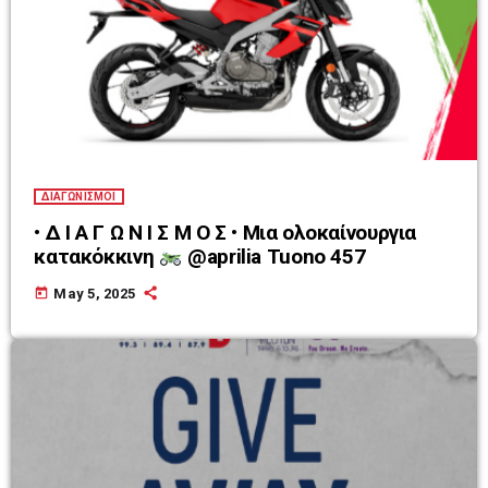
ΔΙΑΓΩΝΙΣΜΟΙ
• Δ Ι Α Γ Ω Ν Ι Σ Μ Ο Σ • Μια ολοκαίνουργια
κατακόκκινη
@aprilia Tuono 457
today
May 5, 2025