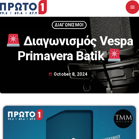
menu
close
ΔΙΑΓΩΝΙΣΜΟΙ
Διαγωνισμός Vespa
Αρχική
Primavera Batik
Σχετικά με εμάς
Νέα
October 8, 2024
today
Διαγωνισμοί
Επικοινωνία
Upcoming shows