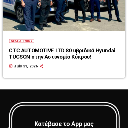
ΔΕΛΤΙΑ ΤΥΠΟΥ
CTC AUTOMOTIVE LTD 80 υβριδικά Hyundai
TUCSON στην Αστυνομία Κύπρου!
today
July 31, 2026
Κατέβασε το App μας