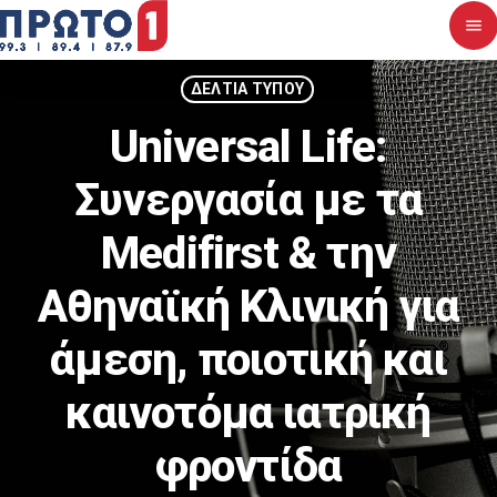
menu
close
ΔΕΛΤΙΑ ΤΥΠΟΥ
Universal Life:
Αρχική
Συνεργασία με τα
Σχετικά με εμάς
Medifirst & την
Νέα
Αθηναϊκή Κλινική για
Διαγωνισμοί
άμεση, ποιοτική και
Επικοινωνία
καινοτόμα ιατρική
Upcoming shows
φροντίδα