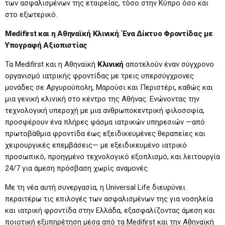
των ασφαλισμένων της εταιρείας, τόσο στην Κύπρο όσο και
στο εξωτερικό.
Medifirst
και η Αθηναϊκή Κλινική
:
Ένα Δίκτυο Φροντίδας με
Υπογραφή Αξιοπιστίας
Τα Medifirst και η Αθηναϊκή
Κλινική
αποτελούν έναν σύγχρονο
οργανισμό ιατρικής φροντίδας με τρεις υπερσύγχρονες
μονάδες σε Αργυρούπολη, Μαρούσι και Περιστέρι, καθώς και
μια γενική κλινική στο κέντρο της Αθήνας. Ενώνοντας την
τεχνολογική υπεροχή με μια ανθρωποκεντρική φιλοσοφία,
προσφέρουν ένα πλήρες φάσμα ιατρικών υπηρεσιών —από
πρωτοβάθμια φροντίδα έως εξειδικευμένες θεραπείες και
χειρουργικές επεμβάσεις— με εξειδικευμένο ιατρικό
προσωπικό, προηγμένο τεχνολογικό εξοπλισμό, και λειτουργία
24/7 για άμεση πρόσβαση χωρίς αναμονές.
Με τη νέα αυτή συνεργασία, η Universal Life διευρύνει
περαιτέρω τις επιλογές των ασφαλισμένων της για νοσηλεία
και ιατρική φροντίδα στην Ελλάδα, εξασφαλίζοντας άμεση και
ποιοτική εξυπηρέτηση μέσα από τα Medifirst και την Αθηναϊκή