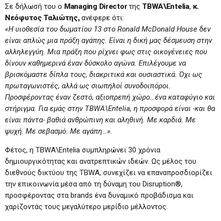
Σε δήλωσή του ο
Managing
Director
της
TBWA
\
Entelia
,
κ.
Νεόφυτος Ταλιώτης,
ανέφερε ότι:
«Η υιοθεσία του δωματίου 13 στο
Ronald
McDonald
House
δεν
είναι απλώς μια πράξη αγάπης. Είναι η δική μας δέσμευση στην
αλληλεγγύη. Μια πράξη που ρίχνει φως στις οικογένειες που
δίνουν καθημερινά έναν δύσκολο αγώνα. Επιλέγουμε να
βρισκόμαστε δίπλα τους, διακριτικά και ουσιαστικά. Όχι ως
πρωταγωνιστές, αλλά ως σιωπηλοί συνοδοιπόροι.
Προσφέροντας έναν ζεστό, αξιοπρεπή χώρο…ένα καταφύγιο και
στήριγμα. Για εμάς στην
TBWA
\
Entelia
, η προσφορά είναι -και θα
είναι πάντα- βαθιά ανθρώπινη και αληθινή. Με καρδιά. Με
ψυχή. Με σεβασμό. Με αγάπη…».
Φέτος, η TBWA\Entelia συμπληρώνει 30 χρόνια
δημιουργικότητας και ανατρεπτικών ιδεών. Ως μέλος του
διεθνούς δικτύου της TBWA, συνεχίζει να επαναπροσδιορίζει
την επικοινωνία μέσα από τη δύναμη του Disruption®,
προσφέροντας στα brands ένα δυναμικό προβάδισμα και
χαρίζοντάς τους μεγαλύτερο μερίδιο μέλλοντος.