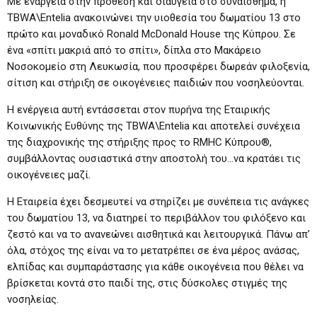
Με ενάργεια στην πρόθεση και διαύγεια στο συναίσθημα, η
TBWA\Entelia ανακοινώνει την υιοθεσία του δωματίου 13 στο
πρώτο και μοναδικό Ronald McDonald House της Κύπρου. Σε
ένα «σπίτι μακριά από το σπίτι», δίπλα στο Μακάρειο
Νοσοκομείο στη Λευκωσία, που προσφέρει δωρεάν φιλοξενία,
σίτιση και στήριξη σε οικογένειες παιδιών που νοσηλεύονται.
Η ενέργεια αυτή εντάσσεται στον πυρήνα της Εταιρικής
Κοινωνικής Ευθύνης της TBWA\Entelia και αποτελεί συνέχεια
της διαχρονικής της στήριξης προς το RMHC Κύπρου®,
συμβάλλοντας ουσιαστικά στην αποστολή του…να κρατάει τις
οικογένειες μαζί.
Η Εταιρεία έχει δεσμευτεί να στηρίζει με συνέπεια τις ανάγκες
του δωματίου 13, να διατηρεί το περιβάλλον του φιλόξενο και
ζεστό και να το ανανεώνει αισθητικά και λειτουργικά. Πάνω απ’
όλα, στόχος της είναι να το μετατρέπει σε ένα μέρος ανάσας,
ελπίδας και συμπαράστασης για κάθε οικογένεια που θέλει να
βρίσκεται κοντά στο παιδί της, στις δύσκολες στιγμές της
νοσηλείας.