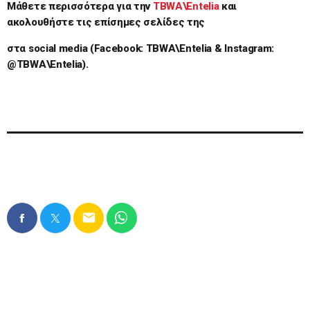
Μάθετε περισσότερα για την
TBWA
\
Entelia
και
ακολουθήστε τις επίσημες σελίδες της
στα
social media (Facebook:
Τ
BWA\Entelia & Instagram:
@
Τ
BWA\Entelia).
email