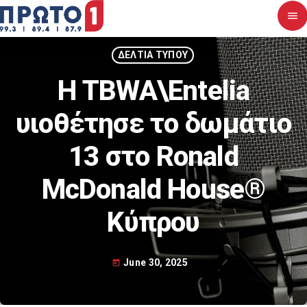
menu
close
ΔΕΛΤΙΑ ΤΥΠΟΥ
Η TBWA\Entelia
Αρχική
υιοθέτησε το δωμάτιο
Σχετικά με εμάς
13 στο Ronald
Νέα
McDonald House®
Διαγωνισμοί
Κύπρου
Επικοινωνία
June 30, 2025
today
Upcoming shows