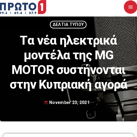
menu
close
ΔΕΛΤΙΑ ΤΥΠΟΥ
Tα νέα ηλεκτρικά
Αρχική
μοντέλα της MG
Σχετικά με εμάς
MOTOR συστήνονται
Νέα
στην Κυπριακή αγορά
Διαγωνισμοί
Επικοινωνία
November 23, 2021
today
Upcoming shows