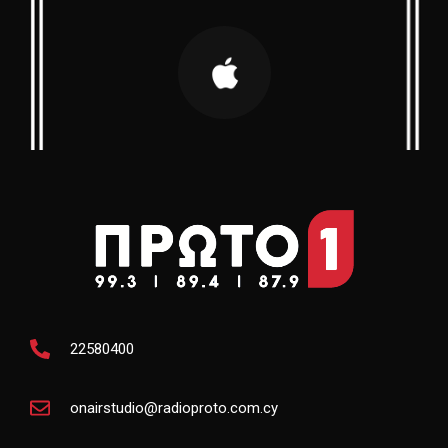
22580400
onairstudio@radioproto.com.cy