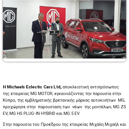
Πρωινάδικο
7:00-10:00
07:00 - 10:00
Μάριος Πούλλαδος
10:00-11:00
10:00 - 11:00
Ανδρέας & Γιώτα
11:00-13:00
11:00 - 13:00
Η
Michaels
Eclectic
Cars
Ltd
,
αποκλειστική αντιπρόσωπος
της εταιρείας MG MOTOR, εγκαινιάζοντας την παρουσία στην
Κύπρο, της εμβληματικής βρετανικής μάρκας αυτοκινήτων MG,
προχώρησε στην παρουσίαση των νέων της μοντέλων, MG ZS
EV, MG HS PLUG-IN HYBRID και MG 5 EV.
Στην παρουσία του Προέδρου της εταιρείας Μιχάλη Μιχαήλ και