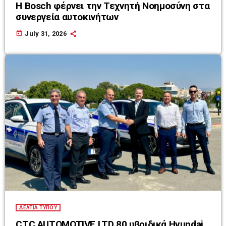
Η Bosch φέρνει την Τεχνητή Νοημοσύνη στα
συνεργεία αυτοκινήτων
today
July 31, 2026
ΔΕΛΤΙΑ ΤΥΠΟΥ
CTC AUTOMOTIVE LTD 80 υβριδικά Hyundai