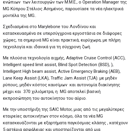
ενώπιων των λειτουργών των Μ.Μ.Ε., ο Operation Manager της
MG Κύπρου Στέλιος Ασημένος, παρουσίασε τα νέα ηλεκτρικά
μοντέλα της MG..
Σχεδιασμένα στο Marylebone του Λονδίνου και
κατασκευασμένα σε υπερσύγχρονα εργοστάσια σε διάφορες
χώρες, τα σημερινά MG είναι πρακτικά, ευρύχωρα, με πλήρη
τεχνολογία και ιδανικά για τη σύγχρονη ζωή.
Με πλούσια τεχνολογία αιχμής, Adaptive Cruise Control (ACC),
Intelligent speed limit assist, Blind Spot Detection (BSD), ),
Intelligent High beam assist, Active Emergency Braking (AEB),
Lane Keep Assist (LKA), Traffic Jam Assist (TJA). με μηδέν
ρύπους, μηδέν κόστος καυσίμων και αυτονομία διακίνησης
μέχρι και 370 χιλιόμετρα, η MG αποτελεί βασική
εκπροσώπηση του αυτοκίνητου του αύριο.
Με την υποστήριξη της SAIC Motor, μιας από τις μεγαλύτερες
εταιρείες αυτοκινήτων στον κόσμο, όλα τα νέα MG
κατασκευάζονται με εξαρτήματα παγκόσμιας κλάσης , κατέχουν
5 αστέρια ασφάλειας και υποστηρίζονται από μια