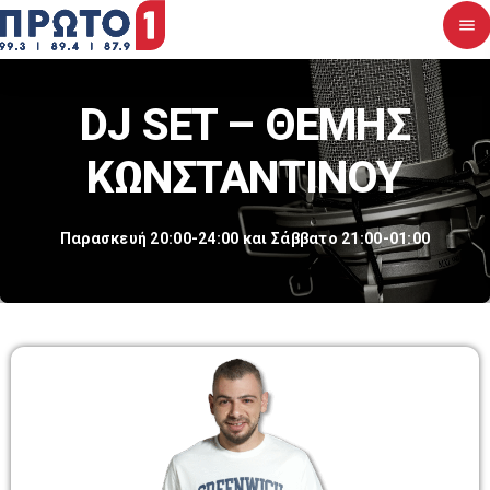
menu
close
DJ SET – ΘΕΜΗΣ
Αρχική
ΚΩΝΣΤΑΝΤΙΝΟΥ
Σχετικά με εμάς
Παρασκευή 20:00-24:00 και Σάββατο 21:00-01:00
Νέα
Διαγωνισμοί
Επικοινωνία
Upcoming shows