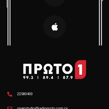
22580400
onairstudio@radioproto.com.cy