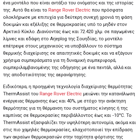
ένα μοντέλο που είναι αντάξιο του ονόματος και της ιστορίας
της. Αυτό θα είναι το
Range Rover Electric
που πρόσφατα
ολοκλήρωσε με επιτυχία για δεύτερη συνεχή χρονιά τη φάση
δοκιμών και εξέλιξης σε θερμοκρασίες υπό το μηδέν στον
Αρκτικό Κύκλο. Διανύοντας έως και 72.420 χλμ. σε παγωμένες
λίμνες και εδάφη στο Arjeplog της Σουηδίας, το μοντέλο
επέτρεψε στους μηχανικούς να υποβάλλουν το σύστημα
θερμικής διαχείρισης σε απαιτητικές δοκιμές και να εξάγουν
χρήσιμα συμπεράσματα για τη δυναμική συμπεριφορά,
συμπεριλαμβανομένης της οδήγησης με ένα πεντάλ, αλλά και
της αποδοτικότητας της αερανάρτησης.
Ειδικότερα, η προηγμένη τεχνολογία διαχείρισης θερμότητας
ThermAssist του
Range Rover Electric
μειώνει την κατανάλωση
ενέργειας θέρμανσης έως και 40%, με στόχο την ανάκτηση
θερμότητας για τη θέρμανση του συστήματος κίνησης ή της
καμπίνας σε θερμοκρασίες περιβάλλοντος έως και -10°C. Το
ThermAssist εξασφαλίζει την υψηλότερη αυτονομία, ακόμα και
στις πιο χαμηλές θερμοκρασίες, ελαχιστοποιεί την επίδραση
των ακραίων θερμοκρασιών στην ταχύτητα φόρτισης της