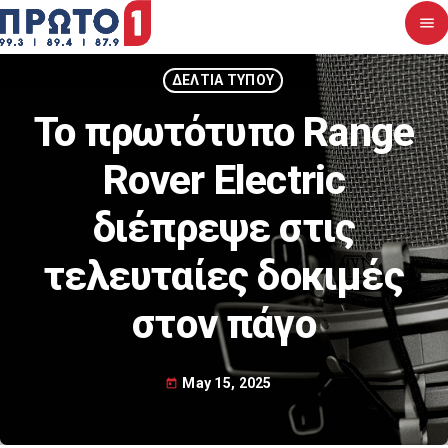
menu
close
ΔΕΛΤΙΑ ΤΥΠΟΥ
Το πρωτότυπο Range
Αρχική
Rover Electric
Σχετικά με εμάς
διέπρεψε στις
Νέα
τελευταίες δοκιμές
Διαγωνισμοί
στον πάγο
Επικοινωνία
May 15, 2025
today
Upcoming shows