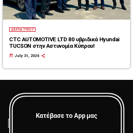
ΔΕΛΤΙΑ ΤΥΠΟΥ
CTC AUTOMOTIVE LTD 80 υβριδικά Hyundai
TUCSON στην Αστυνομία Κύπρου!
today
July 31, 2026
Κατέβασε το App μας