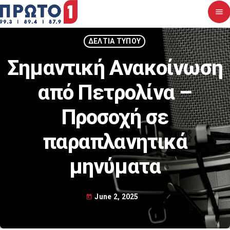
menu
close
ΔΕΛΤΙΑ ΤΥΠΟΥ
Σημαντική Ανακοίνωση
Αρχική
από Πετρολίνα –
Σχετικά με εμάς
Προσοχή σε
Νέα
παραπλανητικά
Διαγωνισμοί
μηνύματα
Επικοινωνία
June 2, 2025
today
Upcoming shows