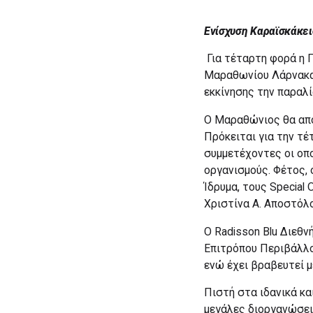
Ενίσχυση Καραϊσκάκειο
Για τέταρτη φορά η 
Μαραθωνίου Λάρνακας
εκκίνησης την παραλ
Ο Μαραθώνιος θα απο
Πρόκειται για την τ
συμμετέχοντες οι οπ
οργανισμούς. Φέτος,
Ίδρυμα, τους Special
Χριστίνα Α. Αποστόλο
Ο Radisson Blu Διεθν
Επιτρόπου Περιβάλλο
ενώ έχει βραβευτεί μ
Πιστή στα ιδανικά κα
μεγάλες διοργανώσει