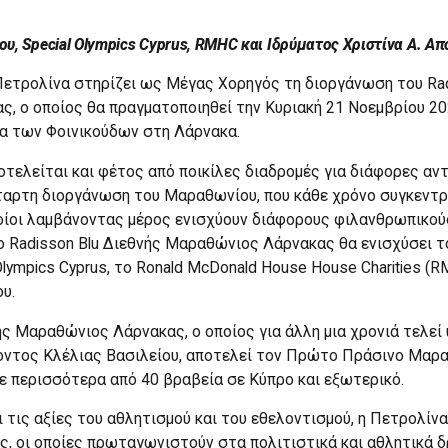
υ, Special Olympics Cyprus
,
RMHC
και Ιδρύματος Χριστίνα Α. Α
Πετρολίνα στηρίζει ως Μέγας Χορηγός τη διοργάνωση του Rad
, ο οποίος θα πραγματοποιηθεί την Κυριακή 21 Νοεμβρίου 202
ία των Φοινικούδων στη Λάρνακα.
τελείται και φέτος από ποικίλες διαδρομές για διάφορες αντ
έταρτη διοργάνωση του Μαραθωνίου, που κάθε χρόνο συγκεντρ
οίοι λαμβάνοντας μέρος ενισχύουν διάφορους φιλανθρωπικούς
 o Radisson Blu Διεθνής Μαραθώνιος Λάρνακας θα ενισχύσει τ
 Olympics Cyprus, το Ronald McDonald House House Charities (R
υ.
ής Μαραθώνιος Λάρνακας, ο οποίος για άλλη μια χρονιά τελεί 
ντος Κλέλιας Βασιλείου, αποτελεί τον Πρώτο Πράσινο Μαρα
ε περισσότερα από 40 βραβεία σε Κύπρο και εξωτερικό.
ι τις αξίες του αθλητισμού και του εθελοντισμού, η Πετρολίνα
ς, οι οποίες πρωταγωνιστούν στα πολιτιστικά και αθλητικά 