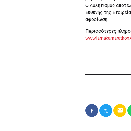
Ο Αθλητισμός αποτελ
Ευθύνης της Εταιρεία
αφοσίωση.
Περισσότερες πληροφ
www.larnakamarathon
email