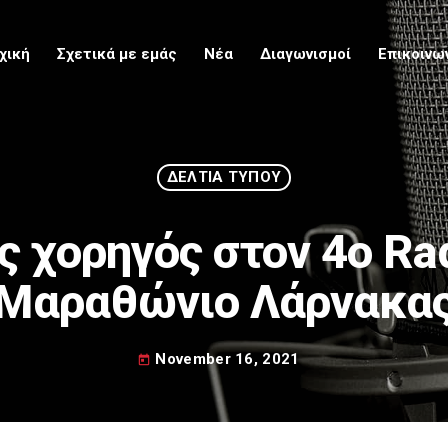
χική
Σχετικά με εμάς
Νέα
Διαγωνισμοί
Επικοινω
Upcoming
ΔΕΛΤΙΑ ΤΥΠΟΥ
 χορηγός στον 4ο Ra
Μαραθώνιο Λάρνακα
November 16, 2021
today