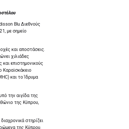
ποστόλου
isson Blu Διεθνoύς
1, με σημείο
οχές και αποστάσεις.
ώνει χιλιάδες
 και επιστημονικούς
ο Καραϊσκάκειο
MHC) και το Ίδρυμα
υπό την αιγίδα της
θώνιο της Κύπρου,
 διαχρονικά στηρίζει
δρώμενα της Κύπρου.