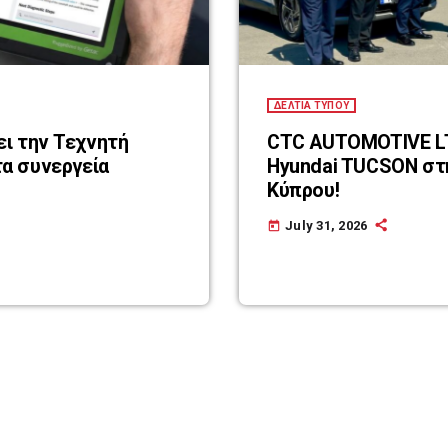
ΔΕΛΤΙΑ ΤΥΠΟΥ
ει την Τεχνητή
CTC AUTOMOTIVE LTD 80 υβρι
α συνεργεία
Hyundai TUCSON στ
Κύπρου!
July 31, 2026
today