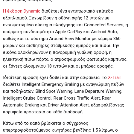
Η έκδοση Dynamic
διαθέτει ένα εντυπωσιακό επίπεδο
εξοπλισμού. Ξεχωρίζουν η οθόνη αφής 12 ιντσών με
ενσωματωμένο σύστημα πλοήγησης και Connected Services, η
ασύρματη συνδεσιμότητα Apple CarPlay και Android Auto,
καθώς και το σύστημα Around View Monitor με κάμερα 360
μοιρών και αισθητήρες στάθμευσης εμπρός και πίσω. Την
εικόνα ολοκληρώνουν η πανοραμική γυάλινη οροφή, η
ηλεκτρική πίσω πόρτα, ο ατμοσφαιρικός φωτισμός καμπίνας,
οι ζάντες αλουμινίου 18 ιντσών και οι μπάρες οροφής.
Ιδιαίτερη έμφαση έχει δοθεί και στην ασφάλεια. Το
X-Trail
διαθέτει Intelligent Emergency Braking με αναγνώριση πεζών
και ποδηλατών, Blind Spot Warning, Lane Departure Warning,
Intelligent Cruise Control, Rear Cross Traffic Alert, Rear
Automatic Braking και Driver Attention Alert, εξασφαλίζοντας
κορυφαία προστασία σε κάθε διαδρομή.
Κάτω από το καπό βρίσκεται ο σύγχρονος
υπερτροφοδοτούμενος κινητήρας βενζίνης 1.5 λίτρων, ο