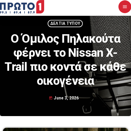
menu
close
ΔΕΛΤΙΑ ΤΥΠΟΥ
Ο Όμιλος Πηλακούτα
Αρχική
φέρνει το Nissan X-
Σχετικά με εμάς
Trail πιο κοντά σε κάθε
Νέα
οικογένεια
Διαγωνισμοί
Επικοινωνία
June 3, 2026
today
Upcoming shows