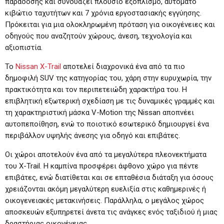
παράδοσης και συνδυάζει πλούσιο εξοπλισμό, αυτόματο
κιβώτιο ταχυτήτων και 7 χρόνια εργοστασιακής εγγύησης.
Πρόκειται για μια ολοκληρωμένη πρόταση για οικογένειες και
οδηγούς που αναζητούν χώρους, άνεση, τεχνολογία και
αξιοπιστία.
Το
Nissan X-Trail
αποτελεί διαχρονικά ένα από τα πιο
δημοφιλή SUV της κατηγορίας του, χάρη στην ευρυχωρία, την
πρακτικότητα και τον περιπετειώδη χαρακτήρα του. Η
επιβλητική εξωτερική σχεδίαση με τις δυναμικές γραμμές και
τη χαρακτηριστική μάσκα V-Motion της Nissan αποπνέει
αυτοπεποίθηση, ενώ το ποιοτικό εσωτερικό δημιουργεί ένα
περιβάλλον υψηλής άνεσης για οδηγό και επιβάτες.
Οι χώροι αποτελούν ένα από τα μεγαλύτερα πλεονεκτήματα
του X-Trail. Η καμπίνα προσφέρει άφθονο χώρο για πέντε
επιβάτες, ενώ διατίθεται και σε επταθέσια διάταξη για όσους
χρειάζονται ακόμη μεγαλύτερη ευελιξία στις καθημερινές ή
οικογενειακές μετακινήσεις. Παράλληλα, ο μεγάλος χώρος
αποσκευών εξυπηρετεί άνετα τις ανάγκες ενός ταξιδιού ή μιας
δραστήριας οικογένειας.