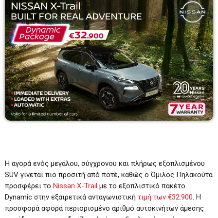
DJ SET – ΘΕΜΗΣ ΚΩΝΣΤΑΝΤΙΝΟΥ
Παρασκευή 20:00-24:00 και Σάββατο 21:00-
01:00
20:00 - 12:00
BEST OF ΠΡΩΙΝΑΔΙΚΟ
08:00 - 10:00
TOP 20
13:00 - 14:00
Η αγορά ενός μεγάλου, σύγχρονου και πλήρως εξοπλισμένου
SUV γίνεται πιο προσιτή από ποτέ, καθώς ο Όμιλος Πηλακούτα
προσφέρει το
Nissan X-Trail
με το εξοπλιστικό πακέτο
Dynamic στην εξαιρετικά ανταγωνιστική
τιμή των €32.900
. Η
προσφορά αφορά περιορισμένο αριθμό αυτοκινήτων άμεσης