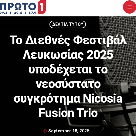
menu
close
ΔΕΛΤΙΑ ΤΥΠΟΥ
Το Διεθνές Φεστιβάλ
Αρχική
Λευκωσίας 2025
Σχετικά με εμάς
υποδέχεται το
Νέα
νεοσύστατο
Διαγωνισμοί
συγκρότημα Nicosia
Επικοινωνία
Fusion Trio
Upcoming shows
September 18, 2025
today