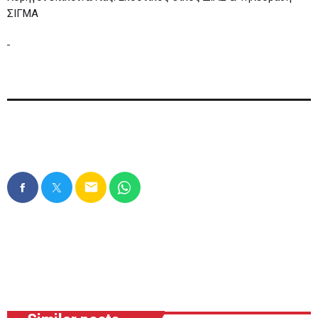
ΣΙΓΜΑ
email