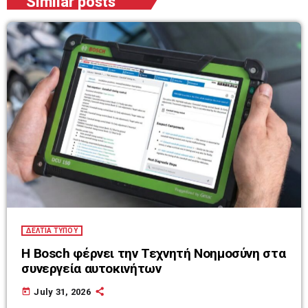
Similar posts
ΔΕΛΤΙΑ ΤΥΠΟΥ
Η Bosch φέρνει την Τεχνητή Νοημοσύνη στα
συνεργεία αυτοκινήτων
today
July 31, 2026