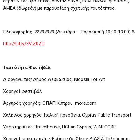
στρατιώτες, φοιτητές, συνταξιούχοι, πολύτεκνοι, ηθοποιοί,
ΑΜΕΑ (δωρεάν) με παρουσίαση σχετικής ταυτότητας.
Πληροφορίες: 22797979 (Δευτέρα – Παρασκευή 10:00-13:00) &
http://bit.ly/3VjZ0ZG
Ταυτότητα Φεστιβάλ
Διοργανωτές: Δήμος Λευκωσίας, Nicosia For Art
Χορηγοί φεστιβάλ:
Αργυρός χορηγός: ΟΠΑΠ Κύπρου, more.com
Χάλκινος χορηγός: Ιταλική πρεσβεία, Cyprus Public Transport
Υποστηρικτές: Travelhouse, UCLan Cyprus, WINECORE
Χορηγοί επικοινωνίας: Εκδοτικός Οίκος ΔΙΑΣ & Τηλεόραση