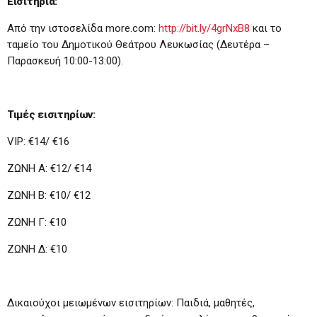
Εισιτήρια:
Από την ιστοσελίδα more.com:
http://bit.ly/4grNxB8
και το
ταμείο του Δημοτικού Θεάτρου Λευκωσίας (Δευτέρα –
Παρασκευή 10:00-13:00).
Τιμές εισιτηρίων:
VIP: €14/ €16
ΖΩΝΗ Α: €12/ €14
ΖΩΝΗ Β: €10/ €12
ΖΩΝΗ Γ: €10
ΖΩΝΗ Δ: €10
Δικαιούχοι μειωμένων εισιτηρίων: Παιδιά, μαθητές,