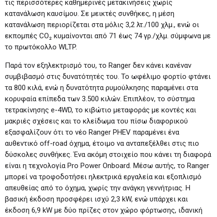
τις περισσότερες καθημερινές μετακινήσεις χωρίς
κατανάλωση καυσίμου. Σε μεικτές συνθήκες, η μέση
κατανάλωση περιορίζεται στα μόλις 3,2 λτ./100 χλμ., ενώ οι
εκπομπές CO₂ κυμαίνονται από 71 έως 74 γρ./χλμ. σύμφωνα με
το πρωτόκολλο WLTP.
Παρά τον εξηλεκτρισμό του, το Ranger δεν κάνει κανέναν
συμβιβασμό στις δυνατότητές του. Το ωφέλιμο φορτίο φτάνει
τα 800 κιλά, ενώ η δυνατότητα ρυμούλκησης παραμένει στα
κορυφαία επίπεδα των 3.500 κιλών. Επιπλέον, το σύστημα
τετρακίνησης e-4WD, το κιβώτιο μεταφοράς με κοντές και
μακριές σχέσεις και το κλείδωμα του πίσω διαφορικού
εξασφαλίζουν ότι το νέο Ranger PHEV παραμένει ένα
αυθεντικό off-road όχημα, έτοιμο να ανταπεξέλθει στις πιο
δύσκολες συνθήκες. Ένα ακόμη στοιχείο που κάνει τη διαφορά
είναι η τεχνολογία Pro Power Onboard. Μέσω αυτής, το Ranger
μπορεί να τροφοδοτήσει ηλεκτρικά εργαλεία και εξοπλισμό
απευθείας από το όχημα, χωρίς την ανάγκη γεννήτριας. Η
βασική έκδοση προσφέρει ισχύ 2,3 kW, ενώ υπάρχει και
έκδοση 6,9 kW με δύο πρίζες στον χώρο φόρτωσης, ιδανική