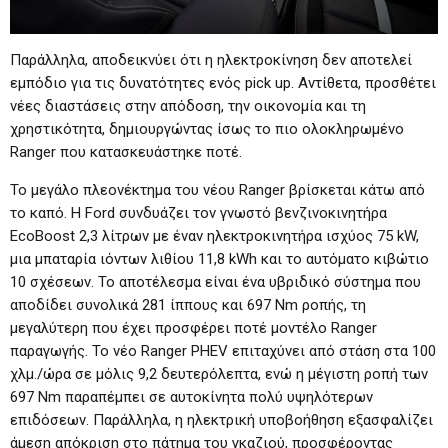
Παράλληλα, αποδεικνύει ότι η ηλεκτροκίνηση δεν αποτελεί
εμπόδιο για τις δυνατότητες ενός pick up. Αντίθετα, προσθέτει
νέες διαστάσεις στην απόδοση, την οικονομία και τη
χρηστικότητα, δημιουργώντας ίσως το πιο ολοκληρωμένο
Ranger που κατασκευάστηκε ποτέ.
Το μεγάλο πλεονέκτημα του νέου Ranger βρίσκεται κάτω από
το καπό. Η Ford συνδυάζει τον γνωστό βενζινοκινητήρα
EcoBoost 2,3 λίτρων με έναν ηλεκτροκινητήρα ισχύος 75 kW,
μια μπαταρία ιόντων λιθίου 11,8 kWh και το αυτόματο κιβώτιο
10 σχέσεων. Το αποτέλεσμα είναι ένα υβριδικό σύστημα που
αποδίδει συνολικά 281 ίππους και 697 Nm ροπής, τη
μεγαλύτερη που έχει προσφέρει ποτέ μοντέλο Ranger
παραγωγής. Το νέο Ranger PHEV επιταχύνει από στάση στα 100
χλμ./ώρα σε μόλις 9,2 δευτερόλεπτα, ενώ η μέγιστη ροπή των
697 Nm παραπέμπει σε αυτοκίνητα πολύ υψηλότερων
επιδόσεων. Παράλληλα, η ηλεκτρική υποβοήθηση εξασφαλίζει
άμεση απόκριση στο πάτημα του γκαζιού, προσφέροντας