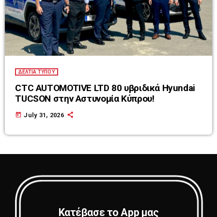
ΔΕΛΤΙΑ ΤΥΠΟΥ
CTC AUTOMOTIVE LTD 80 υβριδικά Hyundai
TUCSON στην Αστυνομία Κύπρου!
today
July 31, 2026
Κατέβασε το App μας