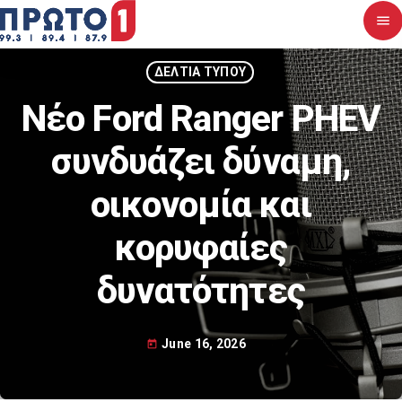
menu
close
ΔΕΛΤΙΑ ΤΥΠΟΥ
Νέο Ford Ranger PHEV
Αρχική
συνδυάζει δύναμη,
Σχετικά με εμάς
οικονομία και
Νέα
κορυφαίες
Διαγωνισμοί
δυνατότητες
Επικοινωνία
June 16, 2026
today
Upcoming shows