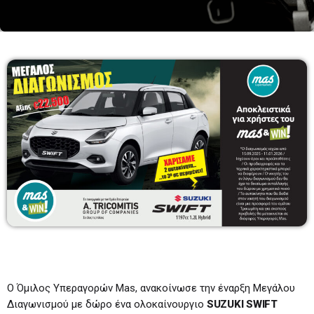
BEST OF DRIVE TIME
09:00-11:00
09:00 - 11:00
TOP 20
17:00 - 18:00
REMIX & REWIND DJ SET
18:00 - 19:00
Ο Όμιλος Υπεραγορών Mas, ανακοίνωσε την έναρξη Μεγάλου
Διαγωνισμού με δώρο ένα ολοκαίνουργιο
SUZUKI
SWIFT