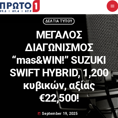
menu
close
ΔΕΛΤΙΑ ΤΥΠΟΥ
ΜΕΓΑΛΟΣ
Αρχική
ΔΙΑΓΩΝΙΣΜΟΣ
Σχετικά με εμάς
“mas&WIN!” SUZUKI
Νέα
SWIFT HYBRID, 1,200
Διαγωνισμοί
κυβικών, αξίας
Επικοινωνία
€22,500!
Upcoming shows
September 19, 2025
today