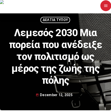
menu
close
ΔΕΛΤΙΑ ΤΥΠΟΥ
Λεμεσός 2030 Μια
Αρχική
πορεία που ανέδειξε
Σχετικά με εμάς
τον πολιτισμό ως
Νέα
μέρος της ζωής της
Διαγωνισμοί
πόλης
Επικοινωνία
December 12, 2025
today
Upcoming shows