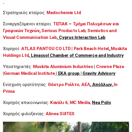
Στρατηγικός εταίρος:
Medochemie Ltd
Συνεργαζόμενοι εταίροι:
ΤΕΠΑΚ
–
Τμήμα Πολυμέσων και
Γραφικών Τεχνών
,
Serious Products Lab
,
Semiotics and
Visual Communication Lab
, Cyprus Interaction Lab
Χορηγοί:
ATLAS PANTOU CO LTD
|
Park Beach Hotel
,
Muskita
Holdings Ltd
, Limassol Chamber of Commerce and Industry
Υποστηρικτές:
Muskita Aluminium Industries
|
Crowne Plaza
|
German Medical Institute
| EKA group | Gravity Advisory
Ενίσχυση ορατότητας:
Θέατρο Ριάλτο
,
ΑΕΛ
, Απόλλων,
In
Prima
Χορηγός επικοινωνίας:
Κανάλι 6
,
MC Media
,
Nea Polis
Χορηγός φιλοξενίας:
Alinea SUITES