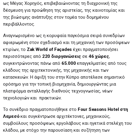
ως Μέγας Χορηγός, επιβεβαιώνοντας τη διαχρονική της
δέσμευση για προώθηση της αριστείας, της καινοτομίας και
της βιώσιμης ανάπτυξης στον τομέα του δομημένου
περιβάλλοντος.
Αναγνωρισμένο ως η κορυφαία παγκόσμια σειρά συνεδρίων
αφιερωμένη στον σχεδιασμό και τη μηχανική των προσόψεων
κτιρίων, το
Zak
World
of
Fa
ç
ades
έχει πραγματοποιήσει
περισσότερες από
220 διοργανώσεις
σε
46 χώρες
,
συγκεντρώνοντας πάνω από
65.000
επαγγελματίες από τους
κλάδους της αρχιτεκτονικής, της μηχανικής και των
κατασκευών. Η άφιξή του στην Κύπρο αποτέλεσε σημαντικό
ορόσημο για την τοπική βιομηχανία, δημιουργώντας μια
πλατφόρμα ανταλλαγής διεθνούς τεχνογνωσίας, νέων
τεχνολογιών και πρακτικών.
Το συνέδριο πραγματοποιήθηκε στο
Four
Seasons
Hotel
στη
Λεμεσό
και συγκέντρωσε αρχιτέκτονες, μηχανικούς,
συμβούλους προσόψεων, εργολάβους και ηγετικά στελέχη του
κλάδου, με στόχο την παρουσίαση και συζήτηση των