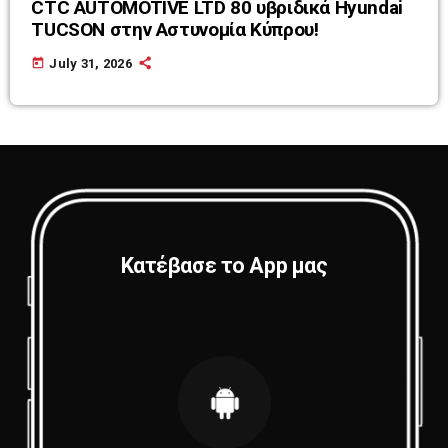
CTC AUTOMOTIVE LTD 80 υβριδικά Hyundai
TUCSON στην Αστυνομία Κύπρου!
today
July 31, 2026
Κατέβασε το App μας