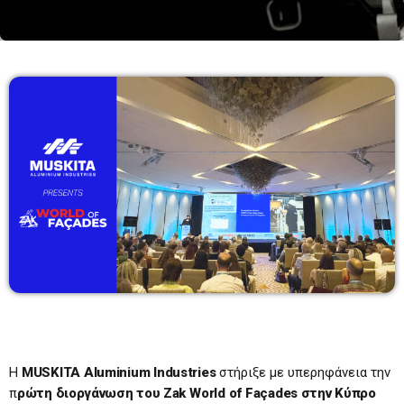
TOP 20
13:00 - 14:00
BEST OF DRIVE TIME
09:00-11:00
09:00 - 11:00
TOP 20
17:00 - 18:00
Η
MUSKITA
Aluminium
Industries
στήριξε με υπερηφάνεια την
π
ρώτη διοργάνωση του
Zak
World
of
Fa
ç
ades
στην Κύπρο