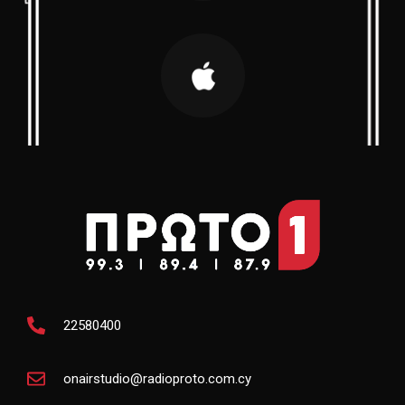
22580400
onairstudio@radioproto.com.cy