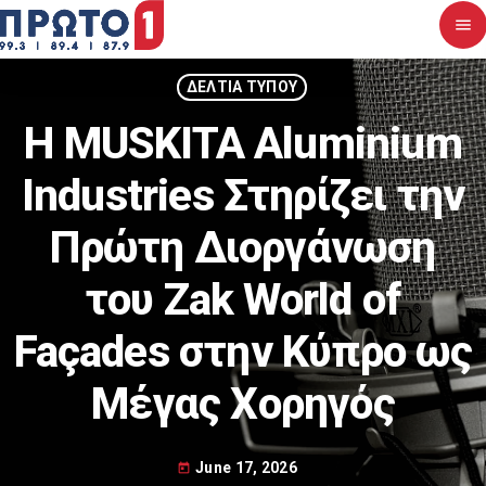
menu
close
ΔΕΛΤΙΑ ΤΥΠΟΥ
Η MUSKITA Aluminium
Αρχική
Industries Στηρίζει την
Σχετικά με εμάς
Πρώτη Διοργάνωση
Νέα
του Zak World of
Διαγωνισμοί
Façades στην Κύπρο ως
Επικοινωνία
Μέγας Χορηγός
Upcoming shows
June 17, 2026
today