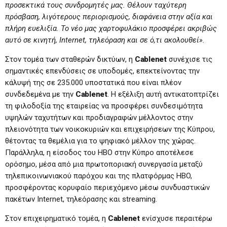
προσεκτικά τους συνδρομητές μας. Θέλουν ταχύτερη
πρόσβαση, λιγότερους περιορισμούς, διαφάνεια στην αξία και
πλήρη ευελιξία. Το νέο μας χαρτοφυλάκιο προσφέρει ακριβώς
αυτό σε κινητή,
Internet
, τηλεόραση και σε ό,τι ακολουθεί».
Στον τομέα των σταθερών δικτύων, η
Cablenet
συνέχισε τις
σημαντικές επενδύσεις σε υποδομές, επεκτείνοντας την
κάλυψή της σε 235.000 υποστατικά που είναι πλέον
συνδεδεμένα με την
Cablenet
. Η εξέλιξη αυτή αντικατοπτρίζει
τη φιλοδοξία της εταιρείας να προσφέρει συνδεσιμότητα
υψηλών ταχυτήτων και προδιαγραφών μέλλοντος στην
πλειονότητα των νοικοκυριών και επιχειρήσεων της Κύπρου,
θέτοντας τα θεμέλια για το ψηφιακό μέλλον της χώρας.
Παράλληλα, η είσοδος του HBO στην Κύπρο αποτέλεσε
ορόσημο, μέσα από μια πρωτοποριακή συνεργασία μεταξύ
τηλεπικοινωνιακού παρόχου και της πλατφόρμας HBO,
προσφέροντας κορυφαίο περιεχόμενο μέσω συνδυαστικών
πακέτων Internet, τηλεόρασης και streaming.
Στον επιχειρηματικό τομέα, η
Cablenet
ενίσχυσε περαιτέρω