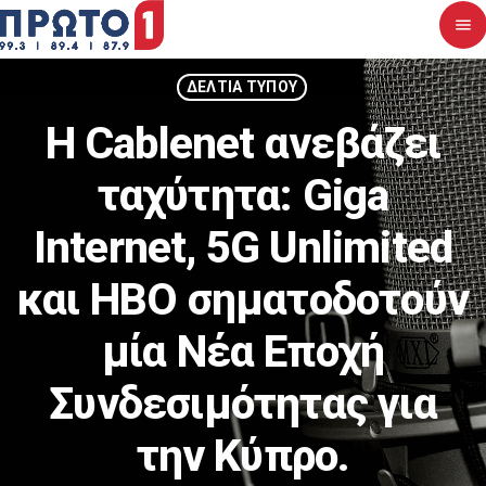
menu
close
ΔΕΛΤΙΑ ΤΥΠΟΥ
Η Cablenet ανεβάζει
Αρχική
ταχύτητα: Giga
Σχετικά με εμάς
Internet, 5G Unlimited
Νέα
και HBO σηματοδοτούν
Διαγωνισμοί
μία Νέα Εποχή
Επικοινωνία
Συνδεσιμότητας για
Upcoming shows
την Κύπρο.