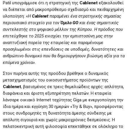
Patil υπογράμμισε ότι η στρατηγική της
Cablenet
εξακολουθεί
να διέπεται από μακροπρόθεσμο σχεδιασμό και πειθαρχημένη
υλοποίηση: «
Η
Cablenet
παραμένει ένα στρατηγικής σημασίας
περιουσιακό στοιχείο για τον
Όμιλο
GO
και ένας σημαντικός
συντελεστής στο ψηφιακό μέλλον της Κύπρου. Η πρόοδος που
επιτεύχθηκε το 2025 ενισχύει την εμπιστοσύνη μας στην
αναπτυξιακή πορεία της εταιρείας και παραμένουμε
προσηλωμένοι στις επενδύσεις σε υποδομές, δυνατότητες και
ανθρώπινο δυναμικό που θα δημιουργήσουν βιώσιμη αξία για τα
επόμενα χρόνια».
Στον πυρήνα αυτής της προόδου βρέθηκε ο δυναμικός
μετασχηματισμός του οικοσυστήματος προϊόντων της
Cablenet
, βασισμένος σε τρεις θεμελιώδεις αρχές: απλότητα,
διαφάνεια και άριστη εξυπηρέτηση πελατών. Η εταιρεία
λάνσαρε οικιακό Internet ταχύτητας Giga με ενεργοποίηση την
ίδια ημέρα και εγγύηση 30 ημερών «Try & Buy», προσφέροντας
στους συνδρομητές τη δυνατότητα άμεσης σύνδεσης με
απόλυτη σιγουριά και χωρίς μακροχρόνιες δεσμεύσεις. Η
πελατοκεντρική αυτή φιλοσοφία επεκτάθηκε σε ολόκληρο το