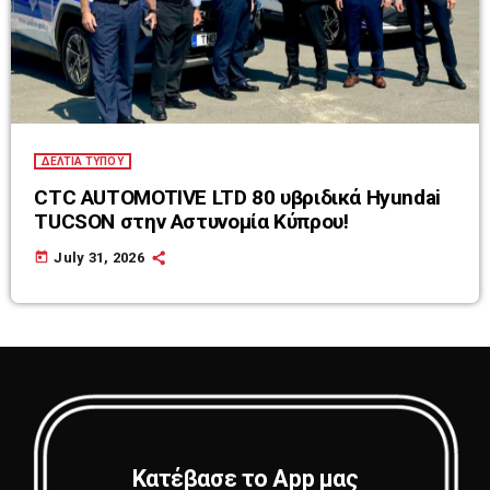
ΔΕΛΤΙΑ ΤΥΠΟΥ
CTC AUTOMOTIVE LTD 80 υβριδικά Hyundai
TUCSON στην Αστυνομία Κύπρου!
today
July 31, 2026
Κατέβασε το App μας