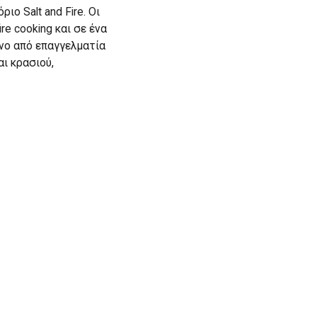
ο Salt and Fire. Οι
re cooking και σε ένα
ένο από επαγγελματία
ι κρασιού,