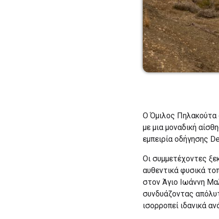
Ο Όμιλος Πηλακούτα σ
με μια μοναδική αίσθ
εμπειρία οδήγησης De
Οι συμμετέχοντες ξεκ
αυθεντικά φυσικά τοπ
στον Άγιο Ιωάννη Μα
συνδυάζοντας απόλυτη
ισορροπεί ιδανικά αν