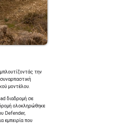
εμπλουτίζοντάς την
α συναρπαστική
κού μοντέλου.
oad διαδρομή σε
ιαδρομή ολοκληρώθηκε
υ Defender,
α εμπειρία που