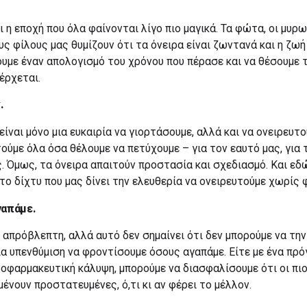
 η εποχή που όλα φαίνονται λίγο πιο μαγικά. Τα φώτα, οι μυρω
ους φίλους μας θυμίζουν ότι τα όνειρα είναι ζωντανά και η ζω
νουμε έναν απολογισμό του χρόνου που πέρασε και να θέσουμε τ
έρχεται.
.
ίναι μόνο μια ευκαιρία να γιορτάσουμε, αλλά και να ονειρευτο
ύμε όλα όσα θέλουμε να πετύχουμε – για τον εαυτό μας, για τ
ς. Όμως, τα όνειρα απαιτούν προστασία και σχεδιασμό. Και εδ
 το δίχτυ που μας δίνει την ελευθερία να ονειρευτούμε χωρίς 
γαπάμε.
ι απρόβλεπτη, αλλά αυτό δεν σημαίνει ότι δεν μπορούμε να τη
ια υπενθύμιση να φροντίσουμε όσους αγαπάμε. Είτε με ένα π
τροφαρμακευτική κάλυψη, μπορούμε να διασφαλίσουμε ότι οι πι
μένουν προστατευμένες, ό,τι κι αν φέρει το μέλλον.