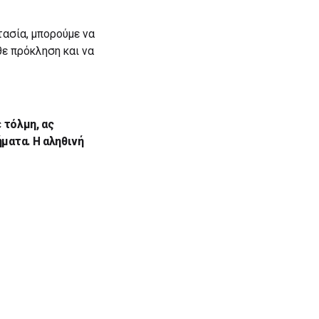
τασία, μπορούμε να
θε πρόκληση και να
 τόλμη, ας
ματα. Η αληθινή