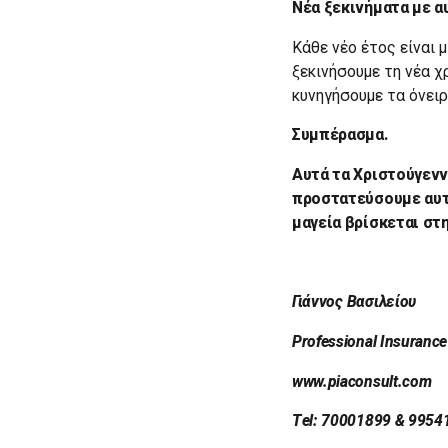
Νέα ξεκινήματα με 
Κάθε νέο έτος είναι 
ξεκινήσουμε τη νέα χ
κυνηγήσουμε τα όνειρ
Συμπέρασμα.
Αυτά τα Χριστούγενν
προστατεύσουμε αυτά
μαγεία βρίσκεται στη
Γιάννος
Βασιλείου
Professional Insuranc
www.piaconsult.com
Τel: 70001899 & 9954