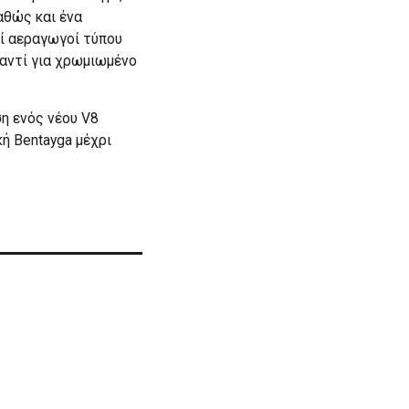
αθώς και ένα
ί αεραγωγοί τύπου
έ αντί για χρωμιωμένο
η ενός νέου V8
ή Bentayga μέχρι