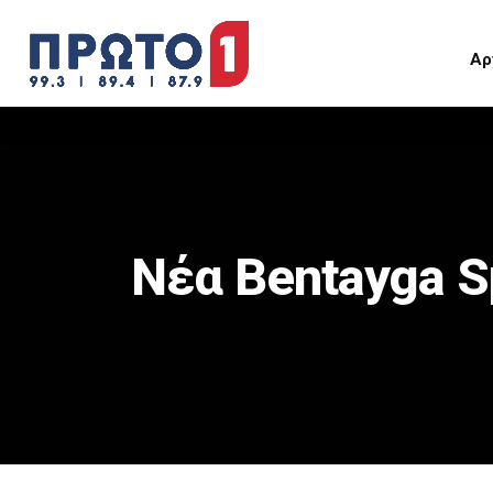
Αρ
Νέα Bentayga S