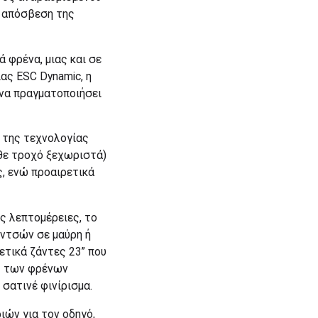
ή απόσβεση της
 φρένα, μιας και σε
ας ESC Dynamic, η
να πραγματοποιήσει
a της τεχνολογίας
άθε τροχό ξεχωριστά)
, ενώ προαιρετικά
ς λεπτομέρειες, το
ιντσών σε μαύρη ή
ετικά ζάντες 23” που
ες των φρένων
 σατινέ φινίρισμα.
ιών για τον οδηγό,