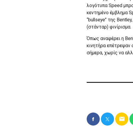
λογότυπα Speed μπρο
κεντημένο έμβλημα S
“bullseye” της Bentle
(στάνταρ) φινίρισμα.
Όπως αναφέρει η Bent
κινητήρα επέτρεψαν σ
σήμερα, χωρίς να αλλ
email