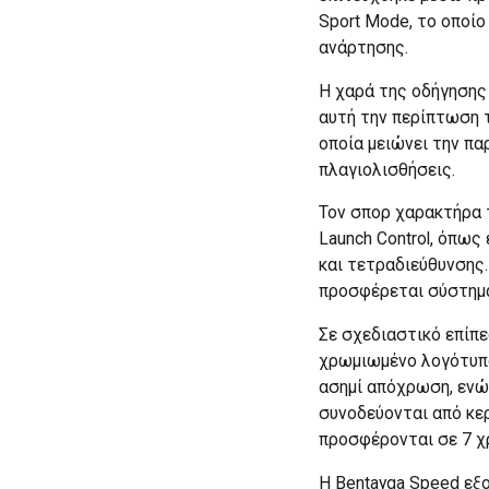
Sport Mode, το οποίο
ανάρτησης.
Η χαρά της οδήγησης 
αυτή την περίπτωση τ
οποία μειώνει την π
πλαγιολισθήσεις.
Τον σπορ χαρακτήρα τ
Launch Control, όπως
και τετραδιεύθυνσης
προσφέρεται σύστημα 
Σε σχεδιαστικό επίπε
χρωμιωμένο λογότυπο
ασημί απόχρωση, ενώ 
συνοδεύονται από κε
προσφέρονται σε 7 χρ
Η Bentayga Speed εξο