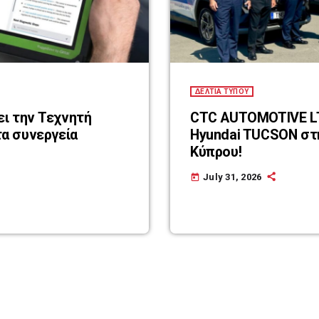
ΔΕΛΤΙΑ ΤΥΠΟΥ
ει την Τεχνητή
CTC AUTOMOTIVE LTD 80 υβρι
α συνεργεία
Hyundai TUCSON στ
Κύπρου!
July 31, 2026
today