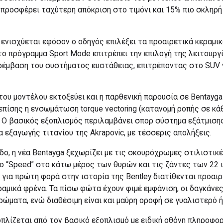
 προσφέρει ταχύτερη απόκριση στο τιμόνι και 15% πιο σκληρ
ενισχύεται εφόσον ο οδηγός επιλέξει τα προαιρετικά κεραμικά
ο πρόγραμμα Sport Mode επιτρέπει την επιλογή της λειτουργί
αρέμβαση του συστήματος ευστάθειας, επιτρέποντας στο SUV 
ου μοντέλου εκτοξεύει και η παρθενική παρουσία σε Bentayg
 επίσης η ενσωμάτωση torque vectoring (κατανομή ροπής σε κ
. Ο βασικός εξοπλισμός περιλαμβάνει σπορ σύστημα εξάτμισης
εξαγωγής τιτανίου της Akrapovic, με τέσσερις απολήξεις.
δο, η νέα Bentayga ξεχωρίζει με τις σκουρόχρωμες στιλιστικέ
 “Speed” στο κάτω μέρος των θυρών και τις ζάντες των 22 
για πρώτη φορά στην ιστορία της Bentley διατίθενται προαιρ
ραμικά φρένα. Τα πίσω φώτα έχουν φιμέ εμφάνιση, οι δαγκάν
ώματα, ενώ διαθέσιμη είναι και μαύρη οροφή σε γυαλιστερό ή
πλίζεται από τον βασικό εξοπλισμό με ειδική οθόνη πληροφορ