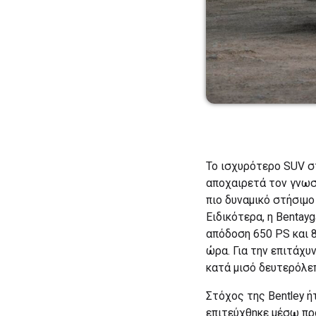
Το ισχυρότερο SUV στ
αποχαιρετά τον γνωστ
πιο δυναμικό στήσιμο
Ειδικότερα, η Bentay
απόδοση 650 PS και 8
ώρα. Για την επιτάχυ
κατά μισό δευτερόλεπ
Στόχος της Bentley ή
επιτεύχθηκε μέσω πρ