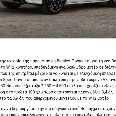
ην ιστορία της παρουσίασε η Bentley. Πρόκειται για τη νέα Be
ό W12 κινητήρα, υποδεχόμενη ένα 8κύλινδρο μοτέρ σε διάταξ
 που της επιτρέπει μέχρι και να κινείται με ελεγχόμενη υπερστ
ga Speed κινείται από έναν διπλά υπερτροφοδοτούμενο V8 κιν
50 Nm ροπής (μεταξύ 2.250 – 4.500 σ.α.λ.) που χαρίζει τελική
νση στα πρώτα 100 χλμ./ώρα απαιτούνται πλέον μόλις 3,4 δλ.
το τα 3,9 δλ. του απερχόμενου μοντέλου με το W12 μοτέρ.
ταν να δημιουργήσει την πιο οδηγοκεντρική Bentayga στα χρονι
οσεκτικών επεμβάσεων στο πλαίσιο του μοντέλου αλλά και ε