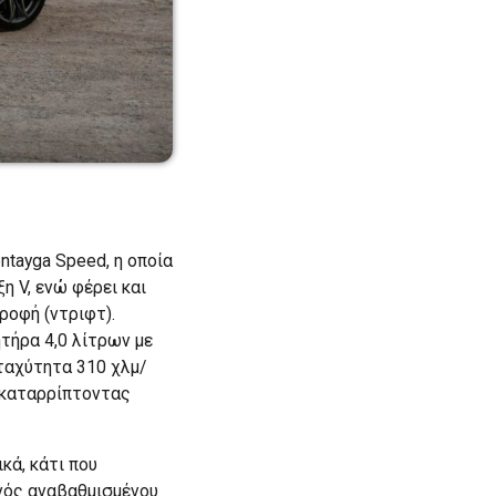
ntayga Speed, η οποία
η V, ενώ φέρει και
ροφή (ντριφτ).
ητήρα 4,0 λίτρων με
 ταχύτητα 310 χλμ/
, καταρρίπτοντας
κά, κάτι που
νός αναβαθμισμένου