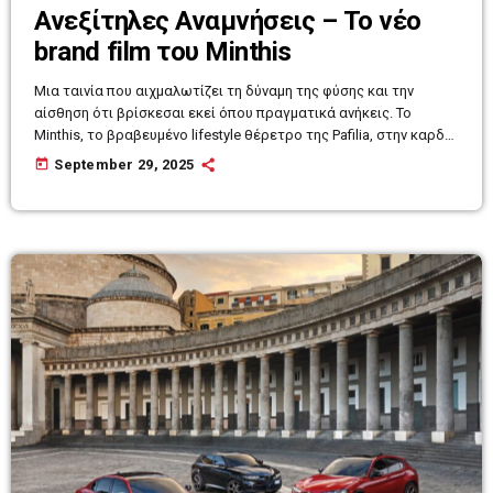
Ανεξίτηλες Αναμνήσεις – Το νέο
brand film του Minthis
Μια ταινία που αιχμαλωτίζει τη δύναμη της φύσης και την
αίσθηση ότι βρίσκεσαι εκεί όπου πραγματικά ανήκεις. Το
Minthis, το βραβευμένο lifestyle θέρετρο της Pafilia, στην καρδιά
της οινοπαραγωγικής περιοχής της Πάφου, παρουσιάζει τη νέα
today
September 29, 2025
του ταινία που προσδιορίζει την ταυτότητα, τις αξίες και το
όραμα που ακολουθεί, με τίτλο ‘Ανεξίτηλες Αναμνήσεις’. Η
ταινία αυτή αποτελεί έναν σημαντικό σταθμό στην εξέλιξη της
φυσιογνωμίας του Minthis και ενισχύει τη συναισθηματική
σχέση […]