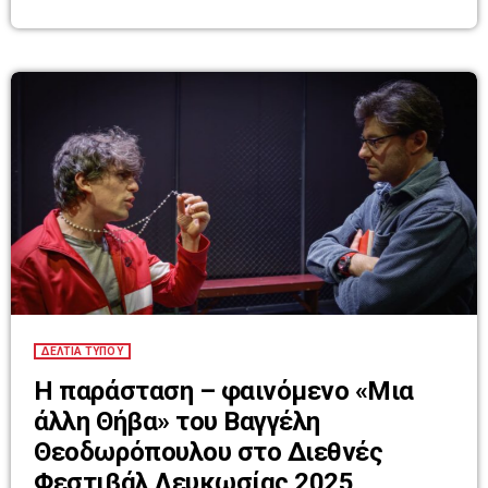
τραγούδια και ερχόμαστε πιο κοντά. Η Χριστίνα στο πάλκο, με
το χαρακτηριστικό της στιλ – λιτή, δωρική, με φωνή που
ραγίζει σιωπές – δημιουργεί […]
ΔΕΛΤΙΑ ΤΥΠΟΥ
Η παράσταση – φαινόμενο «Μια
άλλη Θήβα» του Βαγγέλη
Θεοδωρόπουλου στο Διεθνές
Φεστιβάλ Λευκωσίας 2025