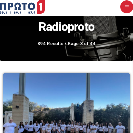
menu
close
Radioproto
Αρχική
394 Results / Page 3 of 44
Σχετικά με εμάς
Νέα
Διαγωνισμοί
Επικοινωνία
Upcoming shows