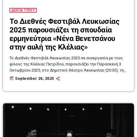
ΔΕΛΤΙΑ ΤΥΠΟΥ
Το Διεθνές Φεστιβάλ Λευκωσίας
2025 παρουσιάζει τη σπουδαία
ερμηνεύτρια «Νένα Βενετσάνου
στην αυλή της Κλέλιας»
Το Διεθνές Φεστιβάλ Λευκωσίας 2025 σε συνεργασία με τους
φίλους της Κλέλιας Πετρίδου, παρουσιάζει την Παρασκευή 3
Οκτωβρίου 2025, στο Δημοτικό Θέατρο Λευκωσίας (20:30), τη
μουσική παράσταση «Η Νένα Βενετσάνου στην αυλή της
today
September 26, 2025
Κλέλιας», με τη σπουδαία ερμηνεύτρια και συνθέτρια Νένα
Βενετσάνου. Η βραδιά είναι αφιερωμένη στη μνήμη της Κλέλιας
Πετρίδου, μουσικού και αρχιτέκτονος, η οποία απεβίωσε τον
Απρίλιο του 2023. Η επιλογή της Νένας Βενετσάνου δεν είναι
τυχαία καθώς […]