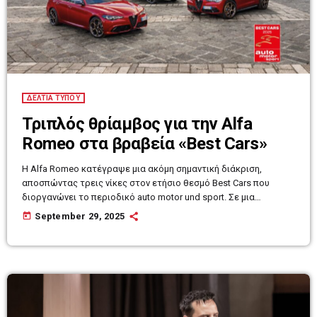
ΔΕΛΤΙΑ ΤΥΠΟΥ
Τριπλός θρίαμβος για την Alfa
Romeo στα βραβεία «Best Cars»
Η Alfa Romeo κατέγραψε μια ακόμη σημαντική διάκριση,
αποσπώντας τρεις νίκες στον ετήσιο θεσμό Best Cars που
διοργανώνει το περιοδικό auto motor und sport. Σε μια
αυτοκινητοβιομηχανία που εξελίσσεται ταχύτατα, η Alfa
today
September 29, 2025
Romeo αποδεικνύει πως η παράδοση μπορεί να συνδυαστεί με
τον εκσυγχρονισμό, κρατώντας ζωντανό τον μύθο της και,
όπως όλα δείχνουν, συνεχίζοντας να γράφει νέες σελίδες
επιτυχιών στο μέλλον. Συγκεκριμένα, οι αναγνώστες του
περιοδικού ανέδειξαν την Alfa Romeo Giulia […]