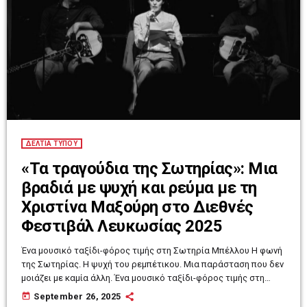
ΔΕΛΤΙΑ ΤΥΠΟΥ
«Τα τραγούδια της Σωτηρίας»: Μια
βραδιά με ψυχή και ρεύμα με τη
Χριστίνα Μαξούρη στο Διεθνές
Φεστιβάλ Λευκωσίας 2025
Ένα μουσικό ταξίδι-φόρος τιμής στη Σωτηρία Μπέλλου Η φωνή
της Σωτηρίας. Η ψυχή του ρεμπέτικου. Μια παράσταση που δεν
μοιάζει με καμία άλλη. Ένα μουσικό ταξίδι-φόρος τιμής στη
Σωτηρία Μπέλλου. Η ατμόσφαιρα είναι ζεστή, σχεδόν οικεία.
today
September 26, 2025
Μία κοινή εμπειρία όπου όλοι μοιραζόμαστε τις ιστορίες και τα