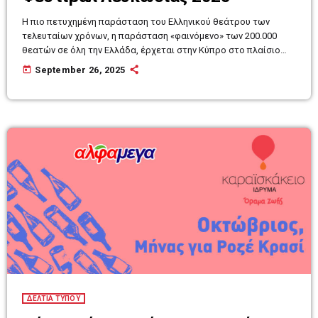
Η πιο πετυχημένη παράσταση του Ελληνικού θεάτρου των
τελευταίων χρόνων, η παράσταση «φαινόμενο» των 200.000
θεατών σε όλη την Ελλάδα, έρχεται στην Κύπρο στο πλαίσιο
του Διεθνούς Φεστιβάλ Λευκωσίας 2025. Ο Βαγγέλης
today
September 26, 2025
Θεοδωρόπουλος (Θέατρο του Νέου Κόσμου/ Neos Kosmos
Theatre) μαζί με τους ηθοποιούς του Δημήτρη Καπουράνη και
Θάνο Λέκκα παραδίδει μια σπουδή για την ανδρική ταυτότητα,
την καταπίεση, τη βία και το έγκλημα, την τιμωρία και τις
διακρίσεις, τη […]
ΔΕΛΤΙΑ ΤΥΠΟΥ