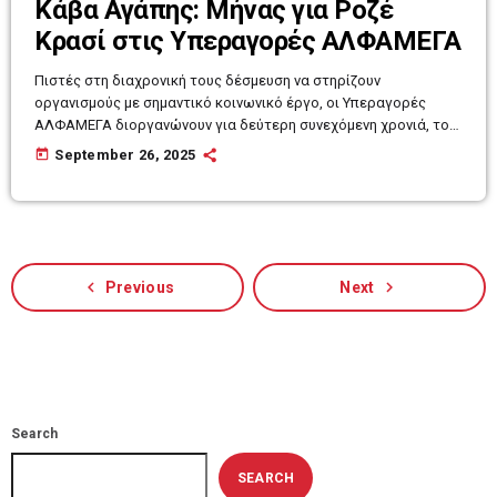
Κάβα Αγάπης: Μήνας για Ροζέ
Κρασί στις Υπεραγορές ΑΛΦΑΜΕΓΑ
Πιστές στη διαχρονική τους δέσμευση να στηρίζουν
οργανισμούς με σημαντικό κοινωνικό έργο, οι Υπεραγορές
ΑΛΦΑΜΕΓΑ διοργανώνουν για δεύτερη συνεχόμενη χρονιά, τον
Μήνα Ροζέ Κρασιού, στα καταστήματά τους σε ολόκληρη την
today
September 26, 2025
Κύπρο. Από τις 25 Σεπτεμβρίου έως και τις 29 Οκτωβρίου 2025,
οι φίλοι του κρασιού θα έχουν την ευκαιρία να απολαύσουν
μοναδικές επιλογές ροζέ κρασιών, συμβάλλοντας παράλληλα
σ' έναν σπουδαίο σκοπό: τη στήριξη του Καραϊσκάκειου
Ιδρύματος. Στο πλαίσιο της εκστρατείας, […]
navigate_before
navigate_next
Previous
Next
Search
SEARCH