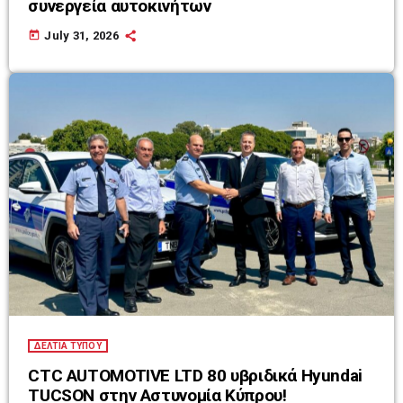
συνεργεία αυτοκινήτων
today
July 31, 2026
ΔΕΛΤΙΑ ΤΥΠΟΥ
CTC AUTOMOTIVE LTD 80 υβριδικά Hyundai
TUCSON στην Αστυνομία Κύπρου!