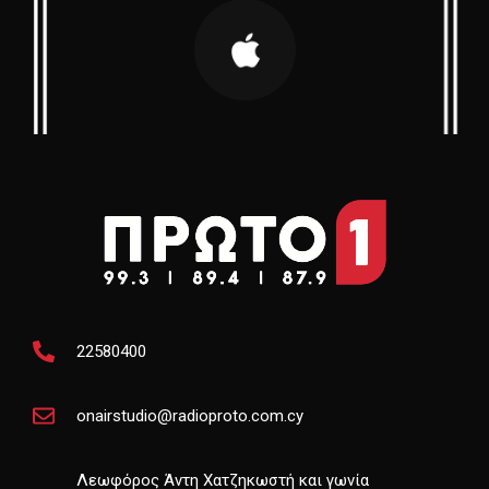
22580400
onairstudio@radioproto.com.cy
Λεωφόρος Άντη Χατζηκωστή και γωνία