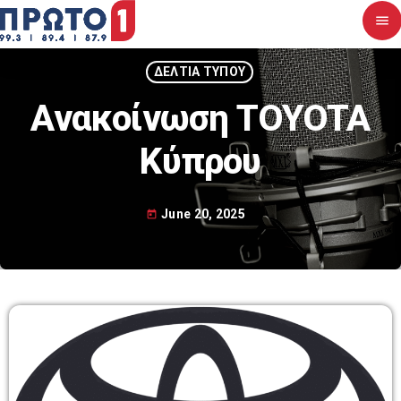
menu
close
ΔΕΛΤΙΑ ΤΥΠΟΥ
Ανακοίνωση TOYOTA
Αρχική
Κύπρου
Σχετικά με εμάς
Νέα
June 20, 2025
today
Διαγωνισμοί
Επικοινωνία
Upcoming shows